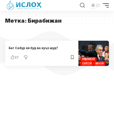
Метка:
Бирабижан
Бег Сабур кӣ буд ва куҷо шуд?
37
ИҶТИМОӢ
СИЁСӢ
ҶИНОӢ