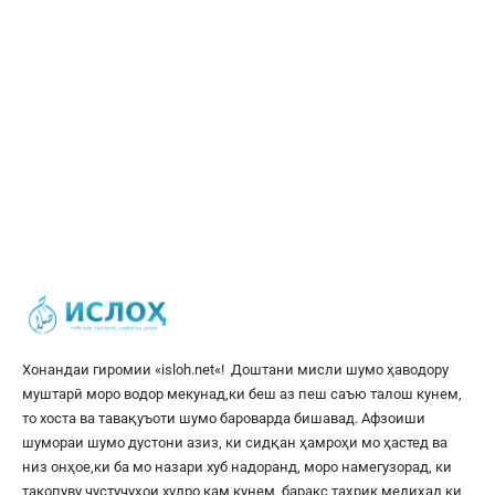
Хонандаи гиромии «
isloh.net
«! Доштани мисли шумо ҳаводору
муштарӣ моро водор мекунад,ки беш аз пеш саъю талош кунем,
то хоста ва тавақуъоти шумо бароварда бишавад. Афзоиши
шумораи шумо дустони азиз, ки сидқан ҳамроҳи мо ҳастед ва
низ онҳое,ки ба мо назари хуб надоранд, моро намегузорад, ки
такопуву ҷустуҷуҳои худро кам кунем, баракс таҳрик медиҳад,ки