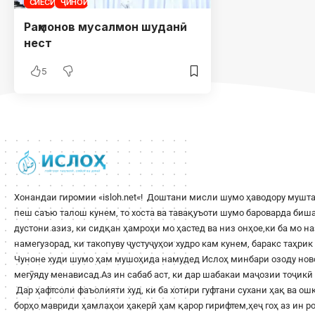
СИЁСӢ
ҶИНОӢ
Раҳмонов мусалмон шуданӣ
нест
5
Хонандаи гиромии «
isloh.net
«! Доштани мисли шумо ҳаводору мушта
пеш саъю талош кунем, то хоста ва тавақуъоти шумо бароварда би
дустони азиз, ки сидқан ҳамроҳи мо ҳастед ва низ онҳое,ки ба мо н
намегузорад, ки такопуву ҷустуҷуҳои худро кам кунем, баракс таҳри
Чуноне худи шумо ҳам мушоҳида намудед Ислоҳ минбари озоду ново
мегӯяду менависад.Аз ин сабаб аст, ки дар шабакаи маҷозии тоҷикӣ 
Дар ҳафтсоли фаъолияти худ, ки ба хотири гуфтани сухани ҳақ ва о
борҳо мавриди ҳамлаҳои ҳакерӣ ҳам қарор гирифтем,ҳеҷ гоҳ аз ин 