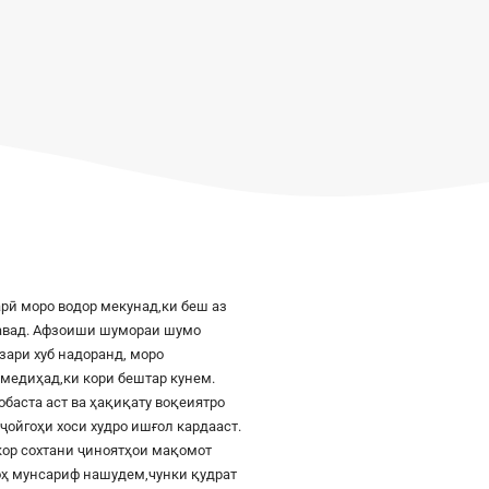
рӣ моро водор мекунад,ки беш аз
шавад. Афзоиши шумораи шумо
азари хуб надоранд, моро
к медиҳад,ки кори бештар кунем.
баста аст ва ҳақиқату воқеиятро
ҷойгоҳи хоси худро ишғол кардааст.
шкор сохтани ҷиноятҳои мақомот
роҳ мунсариф нашудем,чунки қудрат