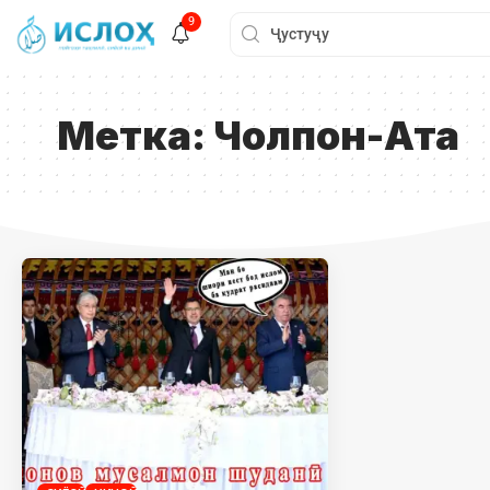
9
Метка:
Чолпон-Ата