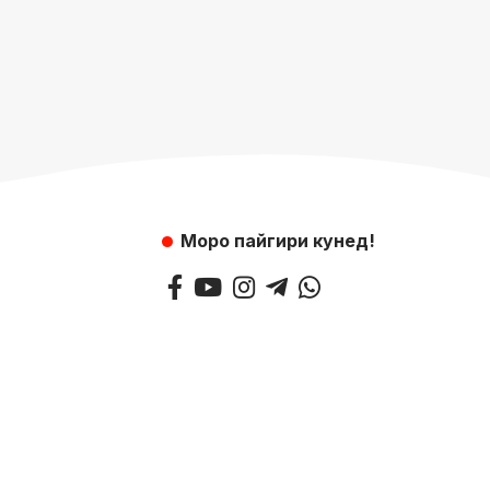
Моро пайгири кунед!