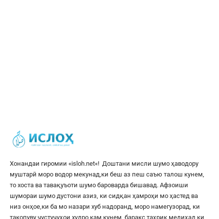
Хонандаи гиромии «
isloh.net
«! Доштани мисли шумо ҳаводору
муштарӣ моро водор мекунад,ки беш аз пеш саъю талош кунем,
то хоста ва тавақуъоти шумо бароварда бишавад. Афзоиши
шумораи шумо дустони азиз, ки сидқан ҳамроҳи мо ҳастед ва
низ онҳое,ки ба мо назари хуб надоранд, моро намегузорад, ки
такопуву ҷустуҷуҳои худро кам кунем, баракс таҳрик медиҳад,ки