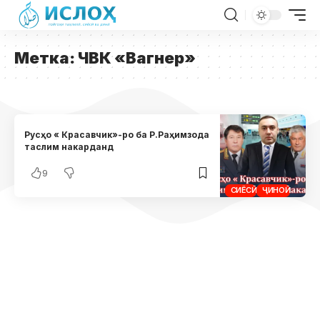
Метка:
ЧВК «Вагнер»
Русҳо « Красавчик»-ро ба Р.Раҳимзода
таслим накарданд
9
СИЁСӢ
ҶИНОӢ