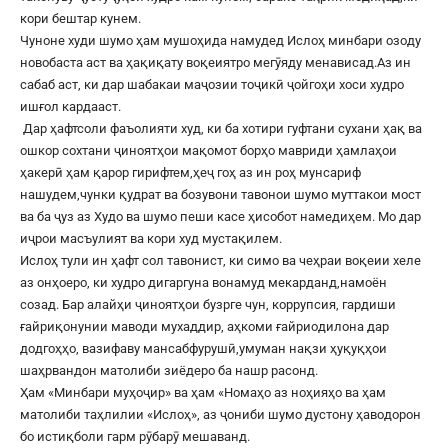
кори бештар кунем.
Чуноне худи шумо ҳам мушоҳида намудед Ислоҳ минбари озоду
новобаста аст ва ҳақиқату воқеиятро мегӯяду менависад.Аз ин
сабаб аст, ки дар шабакаи маҷозии тоҷикӣ ҷойгоҳи хоси худро
ишғол кардааст.
Дар ҳафтсоли фаъолияти худ, ки ба хотири гуфтани сухани ҳақ ва
ошкор сохтани ҷиноятҳои мақомот борҳо мавриди ҳамлаҳои
ҳакерӣ ҳам қарор гирифтем,ҳеҷ гоҳ аз ин роҳ мунсариф
нашудем,чунки қудрат ва бозувони тавонои шумо муттакои мост
ва ба ҷуз аз Худо ва шумо пеши касе ҳисобот намедиҳем. Мо дар
иҷрои масъулият ва кори худ мустақилем.
Ислоҳ тули ин ҳафт сол тавонист, ки симо ва чеҳраи воқеии хеле
аз онҳоеро, ки худро дигаргуна вонамуд мекарданд,намоён
созад. Бар алайҳи ҷиноятҳои бузрге чун, коррупсия, гардиши
ғайриқонунии маводи мухаддир, аҳкоми ғайриодилона дар
додгоҳҳо, вазифаву мансабфурушӣ,умуман нақзи ҳуқуқҳои
шаҳрвандон матолиби зиёдеро ба нашр расонд.
Ҳам «Минбари муҳоҷир» ва ҳам «Номаҳо аз ноҳияҳо ва ҳам
матолиби таҳлилии «Ислоҳ», аз ҷониби шумо дустону ҳаводорон
бо истиқболи гарм рӯбарӯ мешаванд.