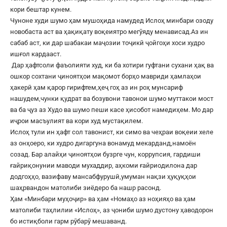
кори бештар кунем.
Чуноне худи шумо ҳам мушоҳида намудед Ислоҳ минбари озоду
новобаста аст ва ҳақиқату воқеиятро мегӯяду менависад.Аз ин
сабаб аст, ки дар шабакаи маҷозии тоҷикӣ ҷойгоҳи хоси худро
ишғол кардааст.
Дар ҳафтсоли фаъолияти худ, ки ба хотири гуфтани сухани ҳақ ва
ошкор сохтани ҷиноятҳои мақомот борҳо мавриди ҳамлаҳои
ҳакерӣ ҳам қарор гирифтем,ҳеҷ гоҳ аз ин роҳ мунсариф
нашудем,чунки қудрат ва бозувони тавонои шумо муттакои мост
ва ба ҷуз аз Худо ва шумо пеши касе ҳисобот намедиҳем. Мо дар
иҷрои масъулият ва кори худ мустақилем.
Ислоҳ тули ин ҳафт сол тавонист, ки симо ва чеҳраи воқеии хеле
аз онҳоеро, ки худро дигаргуна вонамуд мекарданд,намоён
созад. Бар алайҳи ҷиноятҳои бузрге чун, коррупсия, гардиши
ғайриқонунии маводи мухаддир, аҳкоми ғайриодилона дар
додгоҳҳо, вазифаву мансабфурушӣ,умуман нақзи ҳуқуқҳои
шаҳрвандон матолиби зиёдеро ба нашр расонд.
Ҳам «Минбари муҳоҷир» ва ҳам «Номаҳо аз ноҳияҳо ва ҳам
матолиби таҳлилии «Ислоҳ», аз ҷониби шумо дустону ҳаводорон
бо истиқболи гарм рӯбарӯ мешаванд.