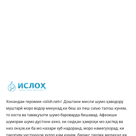
Хонандаи гиромии «
isloh.net
«! Доштани мисли шумо ҳаводору
муштарӣ моро водор мекунад,ки беш аз пеш саъю талош кунем,
то хоста ва тавақуъоти шумо бароварда бишавад. Афзоиши
шумораи шумо дустони азиз, ки сидқан ҳамроҳи мо ҳастед ва
низ онҳое,ки ба мо назари хуб надоранд, моро намегузорад, ки
такопуву ҷустуҷуҳои худро кам кунем, баракс таҳрик медиҳад,ки