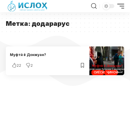
Метка:
додарарус
Муфтӣ ё Донжуан?
22
2
СИЁСӢ
ҶИНОӢ