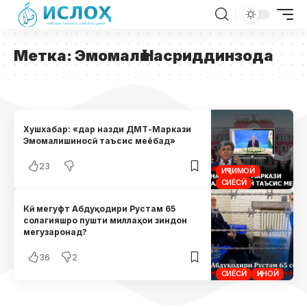
Метка:
Эмомалӣ Насриддинзода
Хушхабар: «дар назди ДМТ-Маркази
Эмомалишиносӣ таъсис меёбад»
23
ИҶТИМОӢ
СИЁСӢ
Кӣ мегуфт Абдуқодири Рустам 65
солагияшро пушти миллаҳои зиндон
мегузаронад?
36
2
СИЁСӢ
ҶИНОӢ