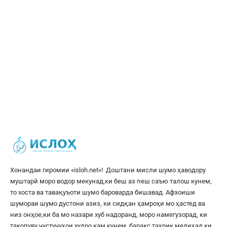
Хонандаи гиромии «
isloh.net
«! Доштани мисли шумо ҳаводору
муштарӣ моро водор мекунад,ки беш аз пеш саъю талош кунем,
то хоста ва тавақуъоти шумо бароварда бишавад. Афзоиши
шумораи шумо дустони азиз, ки сидқан ҳамроҳи мо ҳастед ва
низ онҳое,ки ба мо назари хуб надоранд, моро намегузорад, ки
такопуву ҷустуҷуҳои худро кам кунем, баракс таҳрик медиҳад,ки