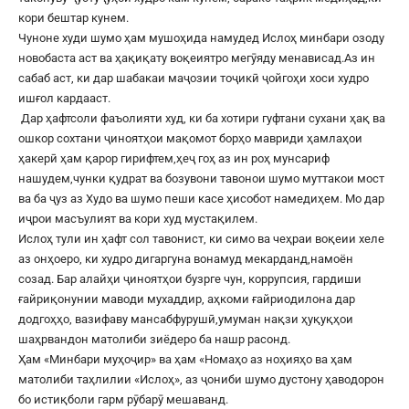
кори бештар кунем.
Чуноне худи шумо ҳам мушоҳида намудед Ислоҳ минбари озоду
новобаста аст ва ҳақиқату воқеиятро мегӯяду менависад.Аз ин
сабаб аст, ки дар шабакаи маҷозии тоҷикӣ ҷойгоҳи хоси худро
ишғол кардааст.
Дар ҳафтсоли фаъолияти худ, ки ба хотири гуфтани сухани ҳақ ва
ошкор сохтани ҷиноятҳои мақомот борҳо мавриди ҳамлаҳои
ҳакерӣ ҳам қарор гирифтем,ҳеҷ гоҳ аз ин роҳ мунсариф
нашудем,чунки қудрат ва бозувони тавонои шумо муттакои мост
ва ба ҷуз аз Худо ва шумо пеши касе ҳисобот намедиҳем. Мо дар
иҷрои масъулият ва кори худ мустақилем.
Ислоҳ тули ин ҳафт сол тавонист, ки симо ва чеҳраи воқеии хеле
аз онҳоеро, ки худро дигаргуна вонамуд мекарданд,намоён
созад. Бар алайҳи ҷиноятҳои бузрге чун, коррупсия, гардиши
ғайриқонунии маводи мухаддир, аҳкоми ғайриодилона дар
додгоҳҳо, вазифаву мансабфурушӣ,умуман нақзи ҳуқуқҳои
шаҳрвандон матолиби зиёдеро ба нашр расонд.
Ҳам «Минбари муҳоҷир» ва ҳам «Номаҳо аз ноҳияҳо ва ҳам
матолиби таҳлилии «Ислоҳ», аз ҷониби шумо дустону ҳаводорон
бо истиқболи гарм рӯбарӯ мешаванд.