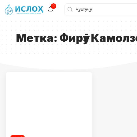
9
Метка:
Фирӯз Камол