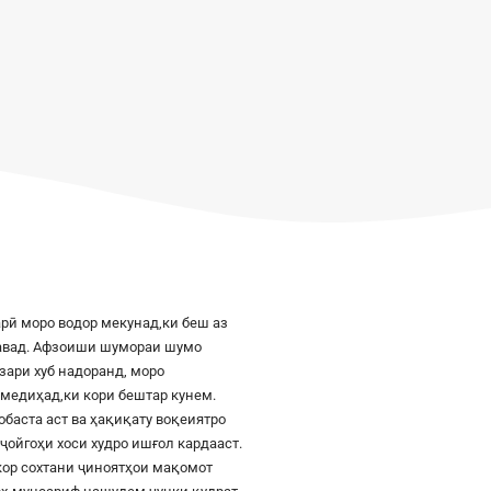
рӣ моро водор мекунад,ки беш аз
шавад. Афзоиши шумораи шумо
азари хуб надоранд, моро
к медиҳад,ки кори бештар кунем.
баста аст ва ҳақиқату воқеиятро
ҷойгоҳи хоси худро ишғол кардааст.
шкор сохтани ҷиноятҳои мақомот