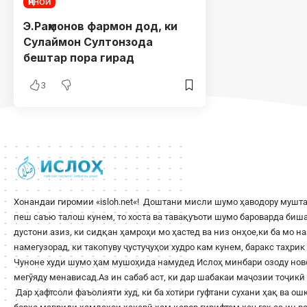
ҶИНОӢ
Э.Раҳмонов фармон дод, ки
Сулаймон Султонзода
бештар пора гирад
3
Хонандаи гиромии «
isloh.net
«! Доштани мисли шумо ҳаводору мушта
пеш саъю талош кунем, то хоста ва тавақуъоти шумо бароварда би
дустони азиз, ки сидқан ҳамроҳи мо ҳастед ва низ онҳое,ки ба мо н
намегузорад, ки такопуву ҷустуҷуҳои худро кам кунем, баракс таҳри
Чуноне худи шумо ҳам мушоҳида намудед Ислоҳ минбари озоду ново
мегӯяду менависад.Аз ин сабаб аст, ки дар шабакаи маҷозии тоҷикӣ 
Дар ҳафтсоли фаъолияти худ, ки ба хотири гуфтани сухани ҳақ ва о