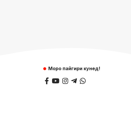
Моро пайгири кунед!