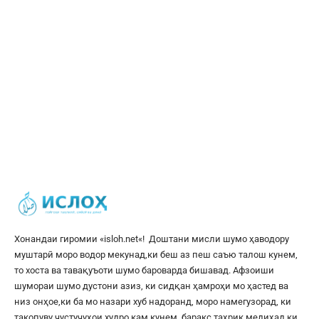
Хонандаи гиромии «
isloh.net
«! Доштани мисли шумо ҳаводору
муштарӣ моро водор мекунад,ки беш аз пеш саъю талош кунем,
то хоста ва тавақуъоти шумо бароварда бишавад. Афзоиши
шумораи шумо дустони азиз, ки сидқан ҳамроҳи мо ҳастед ва
низ онҳое,ки ба мо назари хуб надоранд, моро намегузорад, ки
такопуву ҷустуҷуҳои худро кам кунем, баракс таҳрик медиҳад,ки