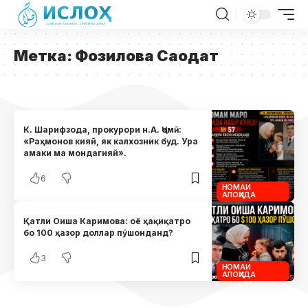
Метка:
Фозилова Саодат
К. Шарифзода, прокурори н.А. Ҷомӣ:
«Раҳмонов кияй, як калхозник буд. Ура
амаки ма мондагияй».
6
НОМАИ
АЛОҲИДА
Қатли Оиша Каримова: оё ҳақиқатро
бо 100 ҳазор доллар пӯшонданд?
3
НОМАИ
АЛОҲИДА