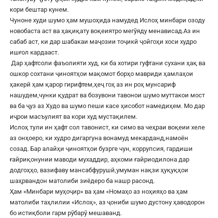
кори бештар кунем.
Чуноне худи шумо ҳам мушоҳида намудед Ислоҳ минбари озоду
новобаста аст ва ҳақиқату воқеиятро мегӯяду менависад.Аз ин
сабаб аст, ки дар шабакаи маҷозии тоҷикӣ ҷойгоҳи хоси худро
ишғол кардааст.
Дар ҳафтсоли фаъолияти худ, ки ба хотири гуфтани сухани ҳақ ва
ошкор сохтани ҷиноятҳои мақомот борҳо мавриди ҳамлаҳои
ҳакерӣ ҳам қарор гирифтем,ҳеҷ гоҳ аз ин роҳ мунсариф
нашудем,чунки қудрат ва бозувони тавонои шумо муттакои мост
ва ба ҷуз аз Худо ва шумо пеши касе ҳисобот намедиҳем. Мо дар
иҷрои масъулият ва кори худ мустақилем.
Ислоҳ тули ин ҳафт сол тавонист, ки симо ва чеҳраи воқеии хеле
аз онҳоеро, ки худро дигаргуна вонамуд мекарданд,намоён
созад. Бар алайҳи ҷиноятҳои бузрге чун, коррупсия, гардиши
ғайриқонунии маводи мухаддир, аҳкоми ғайриодилона дар
додгоҳҳо, вазифаву мансабфурушӣ,умуман нақзи ҳуқуқҳои
шаҳрвандон матолиби зиёдеро ба нашр расонд.
Ҳам «Минбари муҳоҷир» ва ҳам «Номаҳо аз ноҳияҳо ва ҳам
матолиби таҳлилии «Ислоҳ», аз ҷониби шумо дустону ҳаводорон
бо истиқболи гарм рӯбарӯ мешаванд.