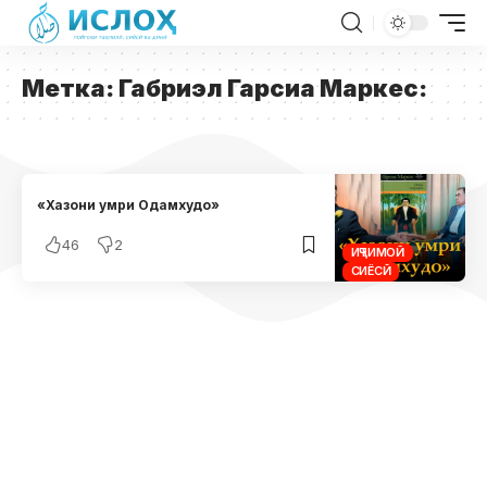
Метка:
Габриэл Гарсиа Маркес:
«Хазони умри Одамхудо»
46
2
ИҶТИМОӢ
СИЁСӢ