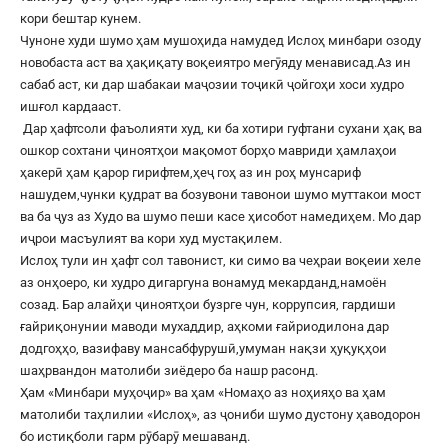
кори бештар кунем.
Чуноне худи шумо ҳам мушоҳида намудед Ислоҳ минбари озоду
новобаста аст ва ҳақиқату воқеиятро мегӯяду менависад.Аз ин
сабаб аст, ки дар шабакаи маҷозии тоҷикӣ ҷойгоҳи хоси худро
ишғол кардааст.
Дар ҳафтсоли фаъолияти худ, ки ба хотири гуфтани сухани ҳақ ва
ошкор сохтани ҷиноятҳои мақомот борҳо мавриди ҳамлаҳои
ҳакерӣ ҳам қарор гирифтем,ҳеҷ гоҳ аз ин роҳ мунсариф
нашудем,чунки қудрат ва бозувони тавонои шумо муттакои мост
ва ба ҷуз аз Худо ва шумо пеши касе ҳисобот намедиҳем. Мо дар
иҷрои масъулият ва кори худ мустақилем.
Ислоҳ тули ин ҳафт сол тавонист, ки симо ва чеҳраи воқеии хеле
аз онҳоеро, ки худро дигаргуна вонамуд мекарданд,намоён
созад. Бар алайҳи ҷиноятҳои бузрге чун, коррупсия, гардиши
ғайриқонунии маводи мухаддир, аҳкоми ғайриодилона дар
додгоҳҳо, вазифаву мансабфурушӣ,умуман нақзи ҳуқуқҳои
шаҳрвандон матолиби зиёдеро ба нашр расонд.
Ҳам «Минбари муҳоҷир» ва ҳам «Номаҳо аз ноҳияҳо ва ҳам
матолиби таҳлилии «Ислоҳ», аз ҷониби шумо дустону ҳаводорон
бо истиқболи гарм рӯбарӯ мешаванд.