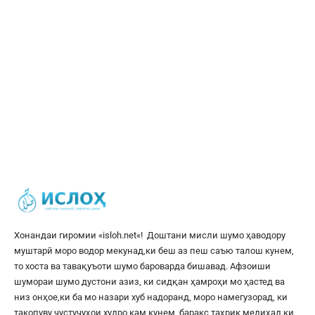
Хонандаи гиромии «
isloh.net
«! Доштани мисли шумо ҳаводору
муштарӣ моро водор мекунад,ки беш аз пеш саъю талош кунем,
то хоста ва тавақуъоти шумо бароварда бишавад. Афзоиши
шумораи шумо дустони азиз, ки сидқан ҳамроҳи мо ҳастед ва
низ онҳое,ки ба мо назари хуб надоранд, моро намегузорад, ки
такопуву ҷустуҷуҳои худро кам кунем, баракс таҳрик медиҳад,ки