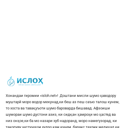
Хонандаи гиромии «
isloh.net
«! Доштани мисли шумо ҳаводору
муштарӣ моро водор мекунад,ки беш аз пеш саъю талош кунем,
то хоста ва тавақуъоти шумо бароварда бишавад. Афзоиши
шумораи шумо дустони азиз, ки сидқан ҳамроҳи мо ҳастед ва
низ онҳое,ки ба мо назари хуб надоранд, моро намегузорад, ки
такопуву ҷустуҷуҳои худро кам кунем, баракс таҳрик медиҳад,ки