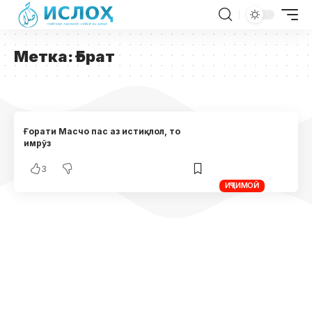
Метка:
Ғорат
Ғорати Масчо пас аз истиқлол, то
имрӯз
3
ИҶТИМОӢ