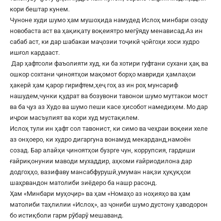
кори бештар кунем.
Чуноне худи шумо ҳам мушоҳида намудед Ислоҳ минбари озоду
новобаста аст ва ҳақиқату воқеиятро мегӯяду менависад.Аз ин
сабаб аст, ки дар шабакаи маҷозии тоҷикӣ ҷойгоҳи хоси худро
ишғол кардааст.
Дар ҳафтсоли фаъолияти худ, ки ба хотири гуфтани сухани ҳақ ва
ошкор сохтани ҷиноятҳои мақомот борҳо мавриди ҳамлаҳои
ҳакерӣ ҳам қарор гирифтем,ҳеҷ гоҳ аз ин роҳ мунсариф
нашудем,чунки қудрат ва бозувони тавонои шумо муттакои мост
ва ба ҷуз аз Худо ва шумо пеши касе ҳисобот намедиҳем. Мо дар
иҷрои масъулият ва кори худ мустақилем.
Ислоҳ тули ин ҳафт сол тавонист, ки симо ва чеҳраи воқеии хеле
аз онҳоеро, ки худро дигаргуна вонамуд мекарданд,намоён
созад. Бар алайҳи ҷиноятҳои бузрге чун, коррупсия, гардиши
ғайриқонунии маводи мухаддир, аҳкоми ғайриодилона дар
додгоҳҳо, вазифаву мансабфурушӣ,умуман нақзи ҳуқуқҳои
шаҳрвандон матолиби зиёдеро ба нашр расонд.
Ҳам «Минбари муҳоҷир» ва ҳам «Номаҳо аз ноҳияҳо ва ҳам
матолиби таҳлилии «Ислоҳ», аз ҷониби шумо дустону ҳаводорон
бо истиқболи гарм рӯбарӯ мешаванд.