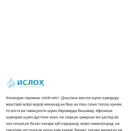
Хонандаи гиромии «
isloh.net
«! Доштани мисли шумо ҳаводору
муштарӣ моро водор мекунад,ки беш аз пеш саъю талош кунем,
то хоста ва тавақуъоти шумо бароварда бишавад. Афзоиши
шумораи шумо дустони азиз, ки сидқан ҳамроҳи мо ҳастед ва
низ онҳое,ки ба мо назари хуб надоранд, моро намегузорад, ки
такопуву ҷустуҷуҳои худро кам кунем, баракс таҳрик медиҳад,ки