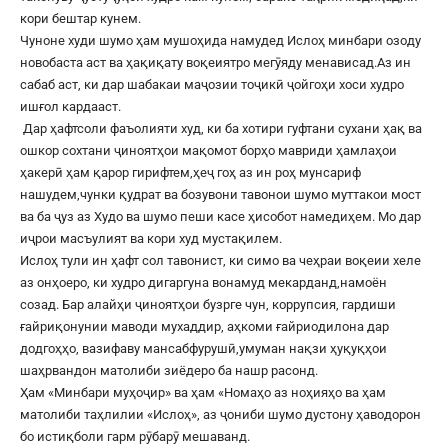
кори бештар кунем.
Чуноне худи шумо ҳам мушоҳида намудед Ислоҳ минбари озоду
новобаста аст ва ҳақиқату воқеиятро мегӯяду менависад.Аз ин
сабаб аст, ки дар шабакаи маҷозии тоҷикӣ ҷойгоҳи хоси худро
ишғол кардааст.
Дар ҳафтсоли фаъолияти худ, ки ба хотири гуфтани сухани ҳақ ва
ошкор сохтани ҷиноятҳои мақомот борҳо мавриди ҳамлаҳои
ҳакерӣ ҳам қарор гирифтем,ҳеҷ гоҳ аз ин роҳ мунсариф
нашудем,чунки қудрат ва бозувони тавонои шумо муттакои мост
ва ба ҷуз аз Худо ва шумо пеши касе ҳисобот намедиҳем. Мо дар
иҷрои масъулият ва кори худ мустақилем.
Ислоҳ тули ин ҳафт сол тавонист, ки симо ва чеҳраи воқеии хеле
аз онҳоеро, ки худро дигаргуна вонамуд мекарданд,намоён
созад. Бар алайҳи ҷиноятҳои бузрге чун, коррупсия, гардиши
ғайриқонунии маводи мухаддир, аҳкоми ғайриодилона дар
додгоҳҳо, вазифаву мансабфурушӣ,умуман нақзи ҳуқуқҳои
шаҳрвандон матолиби зиёдеро ба нашр расонд.
Ҳам «Минбари муҳоҷир» ва ҳам «Номаҳо аз ноҳияҳо ва ҳам
матолиби таҳлилии «Ислоҳ», аз ҷониби шумо дустону ҳаводорон
бо истиқболи гарм рӯбарӯ мешаванд.