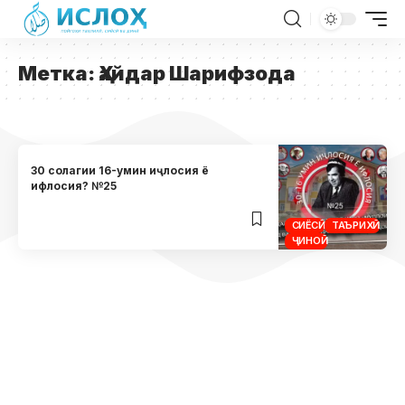
Метка:
Ҳайдар Шарифзода
30 солагии 16-умин иҷлосия ё
ифлосия? №25
СИЁСӢ
ТАЪРИХӢ
ҶИНОӢ