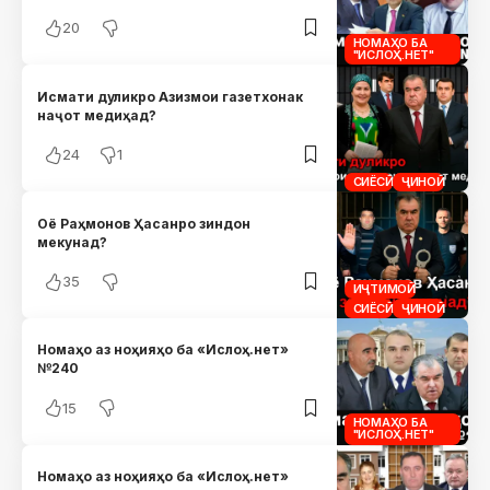
20
НОМАҲО БА
"ИСЛОҲ.НЕТ"
Исмати дуликро Азизмои газетхонак
наҷот медиҳад?
24
1
СИЁСӢ
ҶИНОӢ
Оё Раҳмонов Ҳасанро зиндон
мекунад?
35
ИҶТИМОӢ
СИЁСӢ
ҶИНОӢ
Номаҳо аз ноҳияҳо ба «Ислоҳ.нет»
№240
15
НОМАҲО БА
"ИСЛОҲ.НЕТ"
Номаҳо аз ноҳияҳо ба «Ислоҳ.нет»