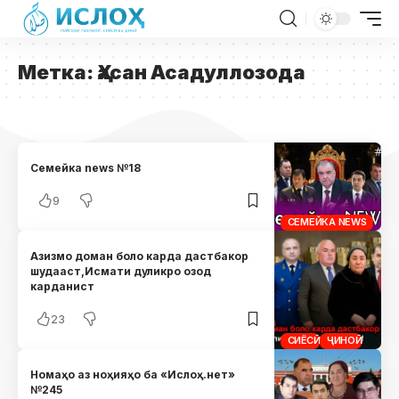
Метка:
Ҳасан Асадуллозода
Семейка news №18
9
СЕМЕЙКА NEWS
Азизмо доман боло карда дастбакор
шудааст,Исмати дуликро озод
карданист
23
СИЁСӢ
ҶИНОӢ
Номаҳо аз ноҳияҳо ба «Ислоҳ.нет»
№245