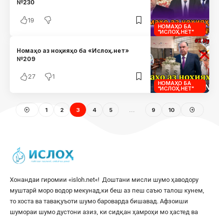
№230
19
НОМАҲО БА
"ИСЛОҲ.НЕТ"
Номаҳо аз ноҳияҳо ба «Ислоҳ.нет»
№209
27
1
НОМАҲО БА
"ИСЛОҲ.НЕТ"
1
2
3
4
5
…
9
10
Хонандаи гиромии «
isloh.net
«! Доштани мисли шумо ҳаводору
муштарӣ моро водор мекунад,ки беш аз пеш саъю талош кунем,
то хоста ва тавақуъоти шумо бароварда бишавад. Афзоиши
шумораи шумо дустони азиз, ки сидқан ҳамроҳи мо ҳастед ва