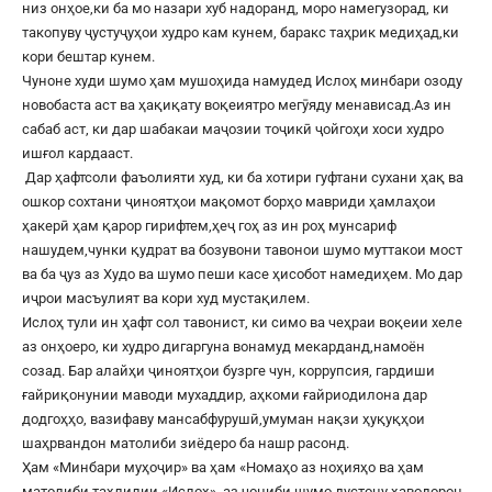
низ онҳое,ки ба мо назари хуб надоранд, моро намегузорад, ки
такопуву ҷустуҷуҳои худро кам кунем, баракс таҳрик медиҳад,ки
кори бештар кунем.
Чуноне худи шумо ҳам мушоҳида намудед Ислоҳ минбари озоду
новобаста аст ва ҳақиқату воқеиятро мегӯяду менависад.Аз ин
сабаб аст, ки дар шабакаи маҷозии тоҷикӣ ҷойгоҳи хоси худро
ишғол кардааст.
Дар ҳафтсоли фаъолияти худ, ки ба хотири гуфтани сухани ҳақ ва
ошкор сохтани ҷиноятҳои мақомот борҳо мавриди ҳамлаҳои
ҳакерӣ ҳам қарор гирифтем,ҳеҷ гоҳ аз ин роҳ мунсариф
нашудем,чунки қудрат ва бозувони тавонои шумо муттакои мост
ва ба ҷуз аз Худо ва шумо пеши касе ҳисобот намедиҳем. Мо дар
иҷрои масъулият ва кори худ мустақилем.
Ислоҳ тули ин ҳафт сол тавонист, ки симо ва чеҳраи воқеии хеле
аз онҳоеро, ки худро дигаргуна вонамуд мекарданд,намоён
созад. Бар алайҳи ҷиноятҳои бузрге чун, коррупсия, гардиши
ғайриқонунии маводи мухаддир, аҳкоми ғайриодилона дар
додгоҳҳо, вазифаву мансабфурушӣ,умуман нақзи ҳуқуқҳои
шаҳрвандон матолиби зиёдеро ба нашр расонд.
Ҳам «Минбари муҳоҷир» ва ҳам «Номаҳо аз ноҳияҳо ва ҳам
матолиби таҳлилии «Ислоҳ», аз ҷониби шумо дустону ҳаводорон