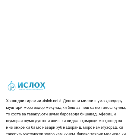
Хонандаи гиромии «
isloh.net
«! Доштани мисли шумо ҳаводору
муштарӣ моро водор мекунад,ки беш аз пеш саъю талош кунем,
то хоста ва тавақуъоти шумо бароварда бишавад. Афзоиши
шумораи шумо дустони азиз, ки сидқан ҳамроҳи мо ҳастед ва
низ онҳое,ки ба мо назари хуб надоранд, моро намегузорад, ки
такопуву ҷустуҷуҳои худро кам кунем, баракс таҳрик медиҳад,ки