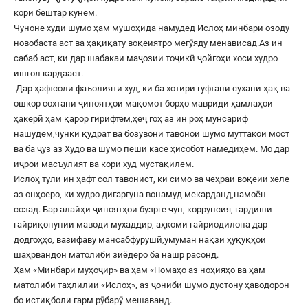
кори бештар кунем.
Чуноне худи шумо ҳам мушоҳида намудед Ислоҳ минбари озоду
новобаста аст ва ҳақиқату воқеиятро мегӯяду менависад.Аз ин
сабаб аст, ки дар шабакаи маҷозии тоҷикӣ ҷойгоҳи хоси худро
ишғол кардааст.
Дар ҳафтсоли фаъолияти худ, ки ба хотири гуфтани сухани ҳақ ва
ошкор сохтани ҷиноятҳои мақомот борҳо мавриди ҳамлаҳои
ҳакерӣ ҳам қарор гирифтем,ҳеҷ гоҳ аз ин роҳ мунсариф
нашудем,чунки қудрат ва бозувони тавонои шумо муттакои мост
ва ба ҷуз аз Худо ва шумо пеши касе ҳисобот намедиҳем. Мо дар
иҷрои масъулият ва кори худ мустақилем.
Ислоҳ тули ин ҳафт сол тавонист, ки симо ва чеҳраи воқеии хеле
аз онҳоеро, ки худро дигаргуна вонамуд мекарданд,намоён
созад. Бар алайҳи ҷиноятҳои бузрге чун, коррупсия, гардиши
ғайриқонунии маводи мухаддир, аҳкоми ғайриодилона дар
додгоҳҳо, вазифаву мансабфурушӣ,умуман нақзи ҳуқуқҳои
шаҳрвандон матолиби зиёдеро ба нашр расонд.
Ҳам «Минбари муҳоҷир» ва ҳам «Номаҳо аз ноҳияҳо ва ҳам
матолиби таҳлилии «Ислоҳ», аз ҷониби шумо дустону ҳаводорон
бо истиқболи гарм рӯбарӯ мешаванд.