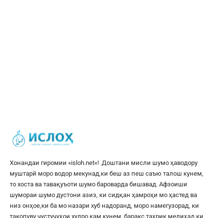
Хонандаи гиромии «
isloh.net
«! Доштани мисли шумо ҳаводору
муштарӣ моро водор мекунад,ки беш аз пеш саъю талош кунем,
то хоста ва тавақуъоти шумо бароварда бишавад. Афзоиши
шумораи шумо дустони азиз, ки сидқан ҳамроҳи мо ҳастед ва
низ онҳое,ки ба мо назари хуб надоранд, моро намегузорад, ки
такопуву ҷустуҷуҳои худро кам кунем, баракс таҳрик медиҳад,ки