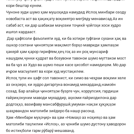
кори бештар кунем.
Чуноне худи шумо ҳам мушоҳида намудед Ислоҳ минбари озоду
новобаста аст ва ҳақиқату воқеиятро мегӯяду менависад.Аз ин
сабаб аст, ки дар шабакаи маҷозии тоҷикӣ ҷойгоҳи хоси худро
ишғол кардааст.
Дар ҳафтсоли фаъолияти худ, ки ба хотири гуфтани сухани ҳақ ва
ошкор сохтани ҷиноятҳои мақомот борҳо мавриди ҳамлаҳои
ҳакерӣ ҳам қарор гирифтем,ҳеҷ гоҳ аз ин роҳ мунсариф
нашудем,чунки қудрат ва бозувони тавонои шумо муттакои мост
ва ба ҷуз аз Худо ва шумо пеши касе ҳисобот намедиҳем. Мо дар
иҷрои масъулият ва кори худ мустақилем.
Ислоҳ тули ин ҳафт сол тавонист, ки симо ва чеҳраи воқеии хеле
аз онҳоеро, ки худро дигаргуна вонамуд мекарданд,намоён
созад. Бар алайҳи ҷиноятҳои бузрге чун, коррупсия, гардиши
ғайриқонунии маводи мухаддир, аҳкоми ғайриодилона дар
додгоҳҳо, вазифаву мансабфурушӣ,умуман нақзи ҳуқуқҳои
шаҳрвандон матолиби зиёдеро ба нашр расонд.
Ҳам «Минбари муҳоҷир» ва ҳам «Номаҳо аз ноҳияҳо ва ҳам
матолиби таҳлилии «Ислоҳ», аз ҷониби шумо дустону ҳаводорон
бо истиқболи гарм рӯбарӯ мешаванд.