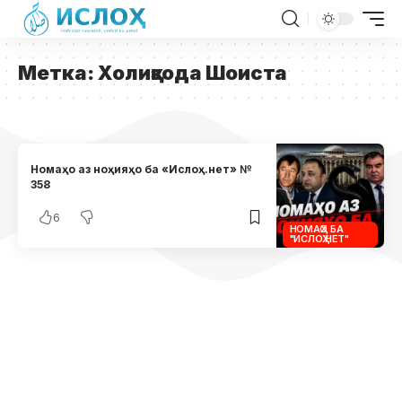
Метка:
Холиқзода Шоиста
Номаҳо аз ноҳияҳо ба «Ислоҳ.нет» №
358
6
НОМАҲО БА
"ИСЛОҲ.НЕТ"