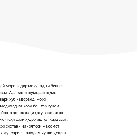
рӣ моро водор мекунад,ки беш аз
шавад. Афзоиши шумораи шумо
азари хуб надоранд, моро
к медиҳад,ки кори бештар кунем.
баста аст ва ҳақиқату воқеиятро
ҷойгоҳи хоси худро ишғол кардааст.
шкор сохтани ҷиноятҳои мақомот
роҳ мунсариф нашудем,чунки қудрат