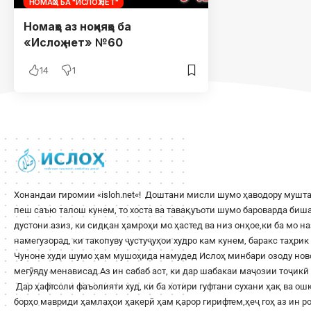
НОМАҲО БА "ИСЛОҲ.НЕТ"
Номаҳо аз ноҳияҳо ба
«Ислоҳ.нет» №60
14
1
Хонандаи гиромии «
isloh.net
«! Доштани мисли шумо ҳаводору мушта
пеш саъю талош кунем, то хоста ва тавақуъоти шумо бароварда би
дустони азиз, ки сидқан ҳамроҳи мо ҳастед ва низ онҳое,ки ба мо н
намегузорад, ки такопуву ҷустуҷуҳои худро кам кунем, баракс таҳри
Чуноне худи шумо ҳам мушоҳида намудед Ислоҳ минбари озоду ново
мегӯяду менависад.Аз ин сабаб аст, ки дар шабакаи маҷозии тоҷикӣ 
Дар ҳафтсоли фаъолияти худ, ки ба хотири гуфтани сухани ҳақ ва о
борҳо мавриди ҳамлаҳои ҳакерӣ ҳам қарор гирифтем,ҳеҷ гоҳ аз ин 