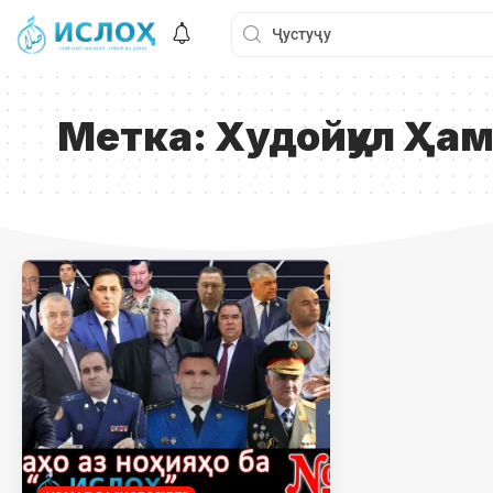
Метка:
Худойқул Ҳам