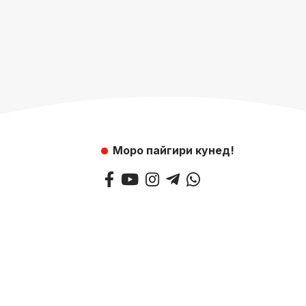
Моро пайгири кунед!