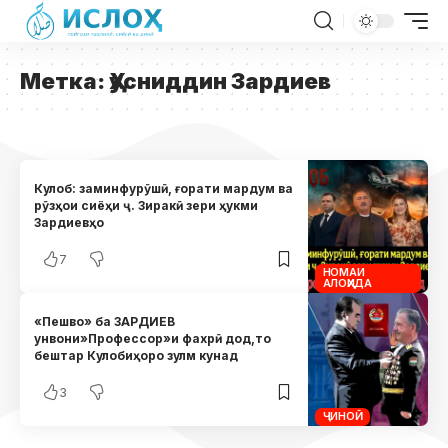
Метка:
Ҳусниддин Зардиев
Кулоб: заминфурӯшӣ, ғорати мардум ва
рӯзҳои сиёҳи ҷ. Зиракӣ зери ҳукми
Зардиевҳо
7
НОМАИ
АЛОҲИДА
«Пешво» ба ЗАРДИЕВ
унвони»Профессор»и фахрӣ дод,то
бештар Кулобиҳоро зулм кунад
3
ҶИНОӢ