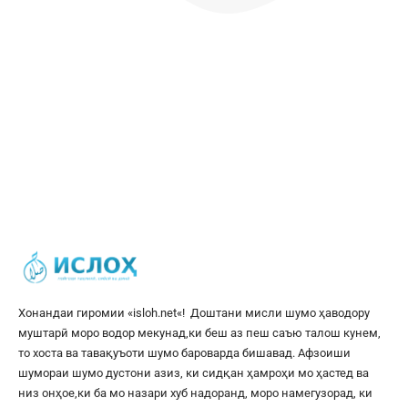
Хонандаи гиромии «
isloh.net
«! Доштани мисли шумо ҳаводору
муштарӣ моро водор мекунад,ки беш аз пеш саъю талош кунем,
то хоста ва тавақуъоти шумо бароварда бишавад. Афзоиши
шумораи шумо дустони азиз, ки сидқан ҳамроҳи мо ҳастед ва
низ онҳое,ки ба мо назари хуб надоранд, моро намегузорад, ки