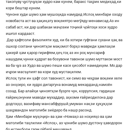
такопуву ҷустуҷуҳои худро кам кунем, баракс таҳрик медиҳад,ки
кори бештар кунем.
Чуноне худи шумо ҳам мушоҳида намудед Ислоҳ минбари озоду
новобаста аст ва ҳақиқату воқеиятро мегӯяду менависад.Аз ин
сабаб аст, ки дар шабакаи маҷозии тоҷикӣ ҷойгоҳи хоси худро
ишғол кардааст.
Дар ҳафтсоли фаъолияти худ, ки ба хотири гуфтани сухани ҳақ ва
ошкор сохтани ҷиноятҳои мақомот борҳо мавриди ҳамлаҳои
ҳакерӣ ҳам қарор гирифтем,ҳеҷ гоҳ аз ин роҳ мунсариф
нашудем,чунки қудрат ва бозувони тавонои шумо муттакои мост
ва ба ҷуз аз Худо ва шумо пеши касе ҳисобот намедиҳем. Мо дар
иҷрои масъулият ва кори худ мустақилем.
Ислоҳ тули ин ҳафт сол тавонист, ки симо ва чеҳраи воқеии хеле
аз онҳоеро, ки худро дигаргуна вонамуд мекарданд,намоён
созад. Бар алайҳи ҷиноятҳои бузрге чун, коррупсия, гардиши
ғайриқонунии маводи мухаддир, аҳкоми ғайриодилона дар
додгоҳҳо, вазифаву мансабфурушӣ,умуман нақзи ҳуқуқҳои
шаҳрвандон матолиби зиёдеро ба нашр расонд.
Ҳам «Минбари муҳоҷир» ва ҳам «Номаҳо аз ноҳияҳо ва ҳам
матолиби таҳлилии «Ислоҳ», аз ҷониби шумо дустону ҳаводорон
бо истиқболи гарм рӯбарӯ мешаванд.