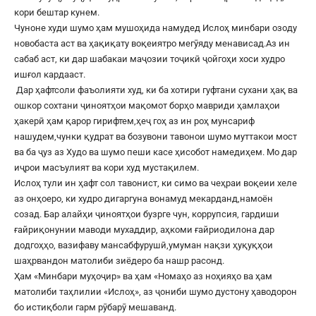
кори бештар кунем.
Чуноне худи шумо ҳам мушоҳида намудед Ислоҳ минбари озоду
новобаста аст ва ҳақиқату воқеиятро мегӯяду менависад.Аз ин
сабаб аст, ки дар шабакаи маҷозии тоҷикӣ ҷойгоҳи хоси худро
ишғол кардааст.
Дар ҳафтсоли фаъолияти худ, ки ба хотири гуфтани сухани ҳақ ва
ошкор сохтани ҷиноятҳои мақомот борҳо мавриди ҳамлаҳои
ҳакерӣ ҳам қарор гирифтем,ҳеҷ гоҳ аз ин роҳ мунсариф
нашудем,чунки қудрат ва бозувони тавонои шумо муттакои мост
ва ба ҷуз аз Худо ва шумо пеши касе ҳисобот намедиҳем. Мо дар
иҷрои масъулият ва кори худ мустақилем.
Ислоҳ тули ин ҳафт сол тавонист, ки симо ва чеҳраи воқеии хеле
аз онҳоеро, ки худро дигаргуна вонамуд мекарданд,намоён
созад. Бар алайҳи ҷиноятҳои бузрге чун, коррупсия, гардиши
ғайриқонунии маводи мухаддир, аҳкоми ғайриодилона дар
додгоҳҳо, вазифаву мансабфурушӣ,умуман нақзи ҳуқуқҳои
шаҳрвандон матолиби зиёдеро ба нашр расонд.
Ҳам «Минбари муҳоҷир» ва ҳам «Номаҳо аз ноҳияҳо ва ҳам
матолиби таҳлилии «Ислоҳ», аз ҷониби шумо дустону ҳаводорон
бо истиқболи гарм рӯбарӯ мешаванд.