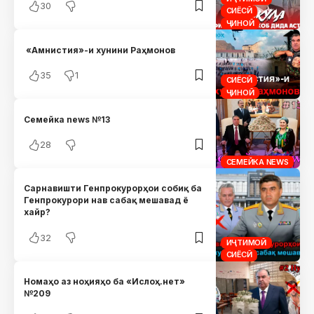
30
СИЁСӢ
ҶИНОӢ
«Амнистия»-и хунини Раҳмонов
35
1
СИЁСӢ
ҶИНОӢ
Семейка news №13
28
СЕМЕЙКА NEWS
Сарнавишти Генпрокурорҳои собиқ ба
Генпрокурори нав сабақ мешавад ё
хайр?
32
ИҶТИМОӢ
СИЁСӢ
Номаҳо аз ноҳияҳо ба «Ислоҳ.нет»
№209