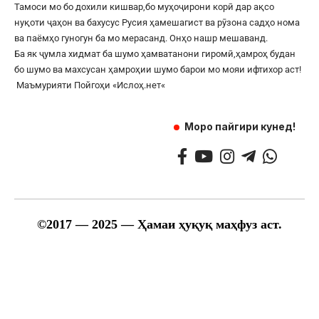
Тамоси мо бо дохили кишвар,бо муҳоҷирони корӣ дар ақсо
нуқоти ҷаҳон ва бахусус Русия ҳамешагист ва рӯзона садҳо нома
ва паёмҳо гуногун ба мо мерасанд. Онҳо нашр мешаванд.
Ба як ҷумла хидмат ба шумо ҳамватанони гиромӣ,ҳамроҳ будан
бо шумо ва махсусан ҳамроҳии шумо барои мо мояи ифтихор аст!
Маъмурияти Пойгоҳи «
Ислоҳ.нет
«
Моро пайгири кунед!
©
2017
— 2025 — Ҳамаи ҳуқуқ маҳфуз аст.