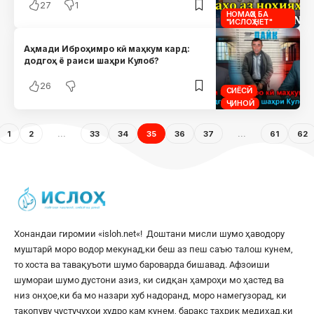
27
1
НОМАҲО БА
"ИСЛОҲ.НЕТ"
Аҳмади Иброҳимро кӣ маҳкум кард:
додгоҳ ё раиси шаҳри Кулоб?
26
СИЁСӢ
ҶИНОӢ
1
2
…
33
34
35
36
37
…
61
62
Хонандаи гиромии «
isloh.net
«! Доштани мисли шумо ҳаводору
муштарӣ моро водор мекунад,ки беш аз пеш саъю талош кунем,
то хоста ва тавақуъоти шумо бароварда бишавад. Афзоиши
шумораи шумо дустони азиз, ки сидқан ҳамроҳи мо ҳастед ва
низ онҳое,ки ба мо назари хуб надоранд, моро намегузорад, ки
такопуву ҷустуҷуҳои худро кам кунем, баракс таҳрик медиҳад,ки