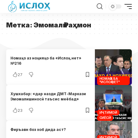
Метка:
Эмомалӣ Раҳмон
Номаҳо аз ноҳияҳо ба «Ислоҳ.нет»
№216
27
НОМАҲО БА
"ИСЛОҲ.НЕТ"
Хушхабар: «дар назди ДМТ-Маркази
Эмомалишиносӣ таъсис меёбад»
23
ИҶТИМОӢ
СИЁСӢ
Фиръавн боз хоб дида аст?
ИҶТИМОӢ