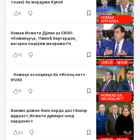
тоҷик) ба мардуми Кулоб
9
НОМАИ
АЛОҲИДА
Номаи Исмати Дӯлик аз СИЗО:
«Комилҳуҷа, 11млн$ баргардон,
вагарна паҳлӯям меорамат!»
13
СИЁСӢ
ҶИНОӢ
Номаҳо аз ноҳияҳо ба «Ислоҳ.нет»
№263
11
НОМАҲО БА
"ИСЛОҲ.НЕТ"
Азизмо доман боло карда дастбакор
шудааст,Исмати дуликро озод
карданист
23