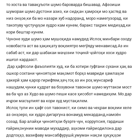
то хоста ва тавақуъоти шумо бароварда бишавад. Афзоиши
шумораи шумо дустони азиз, ки сидқан ҳамроҳи мо ҳастед ва
низ онҳое,ки ба мо назари хуб надоранд, моро намегузорад, ки
такопуву ҷустуҷуҳои худро кам кунем, баракс таҳрик медиҳад,ки
кори бештар кунем.
Чуноне худи шумо ҳам мушоҳида намудед Ислоҳ минбари озоду
новобаста аст ва ҳақиқату воқеиятро мегӯяду менависад.Аз ин
сабаб аст, ки дар шабакаи маҷозии тоҷикӣ ҷойгоҳи хоси худро
ишғол кардааст.
Дар ҳафтсоли фаъолияти худ, ки ба хотири гуфтани сухани ҳақ ва
ошкор сохтани ҷиноятҳои мақомот борҳо мавриди ҳамлаҳои
ҳакерӣ ҳам қарор гирифтем,ҳеҷ гоҳ аз ин роҳ мунсариф
нашудем,чунки қудрат ва бозувони тавонои шумо муттакои мост
ва ба ҷуз аз Худо ва шумо пеши касе ҳисобот намедиҳем. Мо дар
иҷрои масъулият ва кори худ мустақилем.
Ислоҳ тули ин ҳафт сол тавонист, ки симо ва чеҳраи воқеии хеле
аз онҳоеро, ки худро дигаргуна вонамуд мекарданд,намоён
созад. Бар алайҳи ҷиноятҳои бузрге чун, коррупсия, гардиши
ғайриқонунии маводи мухаддир, аҳкоми ғайриодилона дар
додгоҳҳо, вазифаву мансабфурушӣ,умуман нақзи ҳуқуқҳои