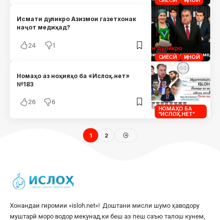
СИЁСӢ
ҶИНОӢ
Исмати дуликро Азизмои газетхонак
наҷот медиҳад?
24
1
СИЁСӢ
ҶИНОӢ
Номаҳо аз ноҳияҳо ба «Ислоҳ.нет»
№183
26
6
НОМАҲО БА
"ИСЛОҲ.НЕТ"
1
2
Хонандаи гиромии «
isloh.net
«! Доштани мисли шумо ҳаводору
муштарӣ моро водор мекунад,ки беш аз пеш саъю талош кунем,