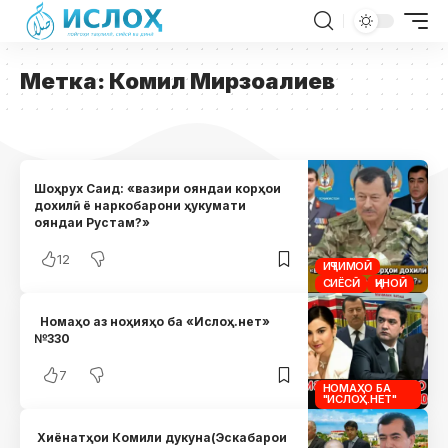
Метка:
Комил Мирзоалиев
Шоҳрух Саид: «вазири ояндаи корҳои
дохилӣ ё наркобарони ҳукумати
ояндаи Рустам?»
12
ИҶТИМОӢ
СИЁСӢ
ҶИНОӢ
Номаҳо аз ноҳияҳо ба «Ислоҳ.нет»
№330
7
НОМАҲО БА
"ИСЛОҲ.НЕТ"
Хиёнатҳои Комили дукуна(Эскабарои