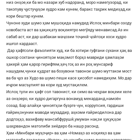
низ онҳое,ки ба мо назари хуб надоранд, моро намегузорад, ки
такопуву ҷустуҷуҳои худро кам кунем, баракс таҳрик медиҳад,ки
кори бештар кунем.
Чуноне худи шумо ҳам мушоҳида намудед Ислоҳ минбари озоду
новобаста аст ва ҳақиқату воқеиятро мегӯяду менависад.Аз ин
сабаб аст, ки дар шабакаи маҷозии тоҷикӣ ҷойгоҳи хоси худро
ишғол кардааст.
Дар ҳафтсоли фаъолияти худ, ки ба хотири гуфтани сухани ҳақ ва
ошкор сохтани ҷиноятҳои мақомот борҳо мавриди ҳамлаҳои
ҳакерӣ ҳам қарор гирифтем,ҳеҷ гоҳ аз ин роҳ мунсариф
нашудем,чунки қудрат ва бозувони тавонои шумо муттакои мост
ва ба ҷуз аз Худо ва шумо пеши касе ҳисобот намедиҳем. Мо дар
иҷрои масъулият ва кори худ мустақилем.
Ислоҳ тули ин ҳафт сол тавонист, ки симо ва чеҳраи воқеии хеле
аз онҳоеро, ки худро дигаргуна вонамуд мекарданд,намоён
созад. Бар алайҳи ҷиноятҳои бузрге чун, коррупсия, гардиши
ғайриқонунии маводи мухаддир, аҳкоми ғайриодилона дар
додгоҳҳо, вазифаву мансабфурушӣ,умуман нақзи ҳуқуқҳои
шаҳрвандон матолиби зиёдеро ба нашр расонд.
Ҳам «Минбари муҳоҷир» ва ҳам «Номаҳо аз ноҳияҳо ва ҳам
матолиби таҳлилии «Ислоҳ», аз ҷониби шумо дустону ҳаводорон