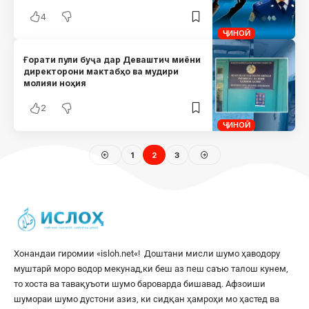
4
ҶИНОӢ
Ғорати пули буҷа дар Деваштич миёни
директорони мактабҳо ва мудири
молияи ноҳия
2
ҶИНОӢ
1
2
3
Хонандаи гиромии «
isloh.net
«! Доштани мисли шумо ҳаводору
муштарӣ моро водор мекунад,ки беш аз пеш саъю талош кунем,
то хоста ва тавақуъоти шумо бароварда бишавад. Афзоиши
шумораи шумо дустони азиз, ки сидқан ҳамроҳи мо ҳастед ва