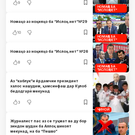
9
НОМАҲО БА
"ИСЛОҲ.НЕТ"
Номаҳо аз ноҳияҳо ба “Ислоҳ.нет”№29
10
НОМАҲО БА
"ИСЛОҲ.НЕТ"
Номаҳо аз ноҳияҳо ба “Ислоҳ.нет” №26
8
НОМАҲО БА
"ИСЛОҲ.НЕТ"
Аз “каблук”и ёрдамчии президент
халос нашудем, ҳамсинфаш дар Кулоб
бедодгарӣ мекунад
3
ҶИНОӢ
Журналист пас аз се туҳмат ва ду бор
зиндон шудан ба Аллоҳ шикоят
мекунад, на ба “Пешво”