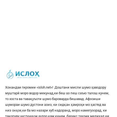
Хонандаи гиромии «
isloh.net
«! Доштани мисли шумо ҳаводору
муштарӣ моро водор мекунад,ки беш аз пеш саъю талош кунем,
то хоста ва тавақуъоти шумо бароварда бишавад. Афзоиши
шумораи шумо дустони азиз, ки сидқан ҳамроҳи мо ҳастед ва
низ онҳое,ки ба мо назари хуб надоранд, моро намегузорад, ки
такопуву ҷустуҷуҳои худро кам кунем, баракс таҳрик медиҳад,ки