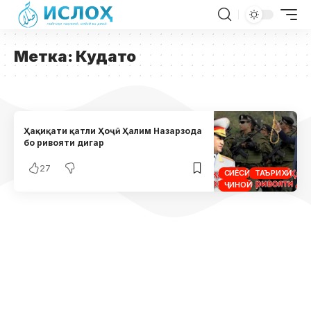
Метка:
Кудато
Ҳақиқати қатли Ҳоҷӣ Ҳалим Назарзода
бо ривояти дигар
27
СИЁСӢ
ТАЪРИХӢ
ҶИНОӢ