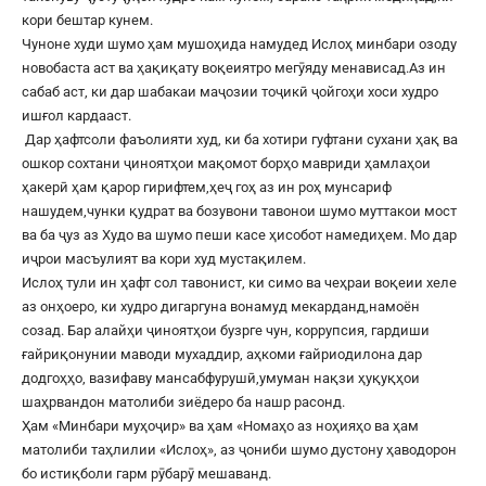
кори бештар кунем.
Чуноне худи шумо ҳам мушоҳида намудед Ислоҳ минбари озоду
новобаста аст ва ҳақиқату воқеиятро мегӯяду менависад.Аз ин
сабаб аст, ки дар шабакаи маҷозии тоҷикӣ ҷойгоҳи хоси худро
ишғол кардааст.
Дар ҳафтсоли фаъолияти худ, ки ба хотири гуфтани сухани ҳақ ва
ошкор сохтани ҷиноятҳои мақомот борҳо мавриди ҳамлаҳои
ҳакерӣ ҳам қарор гирифтем,ҳеҷ гоҳ аз ин роҳ мунсариф
нашудем,чунки қудрат ва бозувони тавонои шумо муттакои мост
ва ба ҷуз аз Худо ва шумо пеши касе ҳисобот намедиҳем. Мо дар
иҷрои масъулият ва кори худ мустақилем.
Ислоҳ тули ин ҳафт сол тавонист, ки симо ва чеҳраи воқеии хеле
аз онҳоеро, ки худро дигаргуна вонамуд мекарданд,намоён
созад. Бар алайҳи ҷиноятҳои бузрге чун, коррупсия, гардиши
ғайриқонунии маводи мухаддир, аҳкоми ғайриодилона дар
додгоҳҳо, вазифаву мансабфурушӣ,умуман нақзи ҳуқуқҳои
шаҳрвандон матолиби зиёдеро ба нашр расонд.
Ҳам «Минбари муҳоҷир» ва ҳам «Номаҳо аз ноҳияҳо ва ҳам
матолиби таҳлилии «Ислоҳ», аз ҷониби шумо дустону ҳаводорон
бо истиқболи гарм рӯбарӯ мешаванд.