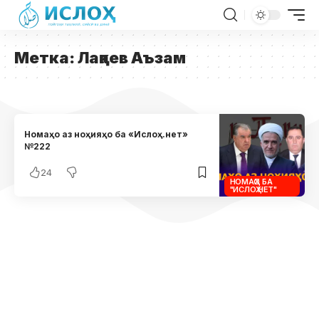
Метка:
Лақаев Аъзам
Номаҳо аз ноҳияҳо ба «Ислоҳ.нет»
№222
24
НОМАҲО БА
"ИСЛОҲ.НЕТ"