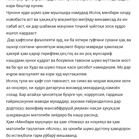
кори бештар кунем.
Чуноне худи шумо ҳам мушоҳида намудед Ислоҳ минбари озоду
новобаста аст ва ҳақиқату воқеиятро мегӯяду менависад.Аз ин
сабаб аст, ки дар шабакаи маҷозии тоҷикӣ ҷойгоҳи хоси худро
ишғол кардааст.
Дар ҳафтсоли фаъолияти худ, ки ба хотири гуфтани сухани ҳақ ва
ошкор сохтани ҷиноятҳои мақомот борҳо мавриди ҳамлаҳои
ҳакерӣ ҳам қарор гирифтем,ҳеҷ гоҳ аз ин роҳ мунсариф
нашудем,чунки қудрат ва бозувони тавонои шумо муттакои мост
ва ба ҷуз аз Худо ва шумо пеши касе ҳисобот намедиҳем. Мо дар
иҷрои масъулият ва кори худ мустақилем.
Ислоҳ тули ин ҳафт сол тавонист, ки симо ва чеҳраи воқеии хеле
аз онҳоеро, ки худро дигаргуна вонамуд мекарданд,намоён
созад. Бар алайҳи ҷиноятҳои бузрге чун, коррупсия, гардиши
ғайриқонунии маводи мухаддир, аҳкоми ғайриодилона дар
додгоҳҳо, вазифаву мансабфурушӣ,умуман нақзи ҳуқуқҳои
шаҳрвандон матолиби зиёдеро ба нашр расонд.
Ҳам «Минбари муҳоҷир» ва ҳам «Номаҳо аз ноҳияҳо ва ҳам
матолиби таҳлилии «Ислоҳ», аз ҷониби шумо дустону ҳаводорон
бо истиқболи гарм рӯбарӯ мешаванд.