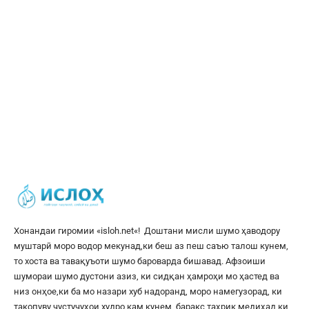
Хонандаи гиромии «
isloh.net
«! Доштани мисли шумо ҳаводору
муштарӣ моро водор мекунад,ки беш аз пеш саъю талош кунем,
то хоста ва тавақуъоти шумо бароварда бишавад. Афзоиши
шумораи шумо дустони азиз, ки сидқан ҳамроҳи мо ҳастед ва
низ онҳое,ки ба мо назари хуб надоранд, моро намегузорад, ки
такопуву ҷустуҷуҳои худро кам кунем, баракс таҳрик медиҳад,ки