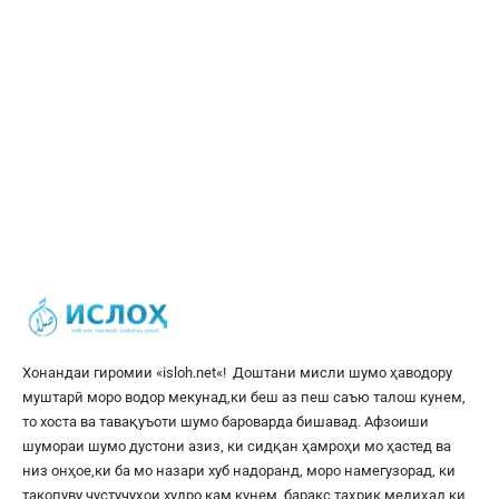
Хонандаи гиромии «
isloh.net
«! Доштани мисли шумо ҳаводору
муштарӣ моро водор мекунад,ки беш аз пеш саъю талош кунем,
то хоста ва тавақуъоти шумо бароварда бишавад. Афзоиши
шумораи шумо дустони азиз, ки сидқан ҳамроҳи мо ҳастед ва
низ онҳое,ки ба мо назари хуб надоранд, моро намегузорад, ки
такопуву ҷустуҷуҳои худро кам кунем, баракс таҳрик медиҳад,ки