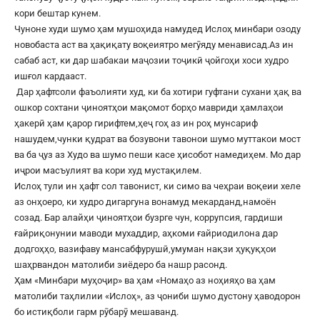
кори бештар кунем.
Чуноне худи шумо ҳам мушоҳида намудед Ислоҳ минбари озоду
новобаста аст ва ҳақиқату воқеиятро мегӯяду менависад.Аз ин
сабаб аст, ки дар шабакаи маҷозии тоҷикӣ ҷойгоҳи хоси худро
ишғол кардааст.
Дар ҳафтсоли фаъолияти худ, ки ба хотири гуфтани сухани ҳақ ва
ошкор сохтани ҷиноятҳои мақомот борҳо мавриди ҳамлаҳои
ҳакерӣ ҳам қарор гирифтем,ҳеҷ гоҳ аз ин роҳ мунсариф
нашудем,чунки қудрат ва бозувони тавонои шумо муттакои мост
ва ба ҷуз аз Худо ва шумо пеши касе ҳисобот намедиҳем. Мо дар
иҷрои масъулият ва кори худ мустақилем.
Ислоҳ тули ин ҳафт сол тавонист, ки симо ва чеҳраи воқеии хеле
аз онҳоеро, ки худро дигаргуна вонамуд мекарданд,намоён
созад. Бар алайҳи ҷиноятҳои бузрге чун, коррупсия, гардиши
ғайриқонунии маводи мухаддир, аҳкоми ғайриодилона дар
додгоҳҳо, вазифаву мансабфурушӣ,умуман нақзи ҳуқуқҳои
шаҳрвандон матолиби зиёдеро ба нашр расонд.
Ҳам «Минбари муҳоҷир» ва ҳам «Номаҳо аз ноҳияҳо ва ҳам
матолиби таҳлилии «Ислоҳ», аз ҷониби шумо дустону ҳаводорон
бо истиқболи гарм рӯбарӯ мешаванд.