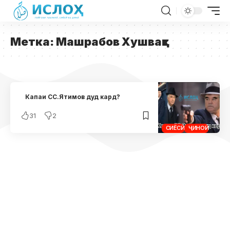
Метка:
Машрабов Хушвақт
Капаи СС.Ятимов дуд кард?
31
2
СИЁСӢ
ҶИНОӢ