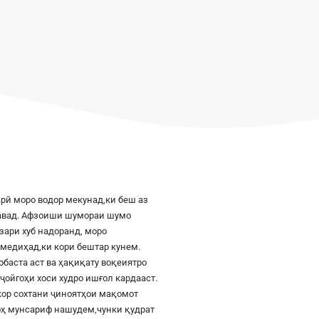
рӣ моро водор мекунад,ки беш аз
шавад. Афзоиши шумораи шумо
азари хуб надоранд, моро
к медиҳад,ки кори бештар кунем.
баста аст ва ҳақиқату воқеиятро
ҷойгоҳи хоси худро ишғол кардааст.
шкор сохтани ҷиноятҳои мақомот
роҳ мунсариф нашудем,чунки қудрат