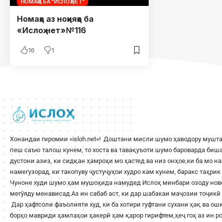
НОМАҲО БА "ИСЛОҲ.НЕТ"
Номаҳо аз ноҳияҳо ба
«Ислоҳ.нет»№116
16
1
Хонандаи гиромии «
isloh.net
«! Доштани мисли шумо ҳаводору мушта
пеш саъю талош кунем, то хоста ва тавақуъоти шумо бароварда би
дустони азиз, ки сидқан ҳамроҳи мо ҳастед ва низ онҳое,ки ба мо н
намегузорад, ки такопуву ҷустуҷуҳои худро кам кунем, баракс таҳри
Чуноне худи шумо ҳам мушоҳида намудед Ислоҳ минбари озоду ново
мегӯяду менависад.Аз ин сабаб аст, ки дар шабакаи маҷозии тоҷикӣ 
Дар ҳафтсоли фаъолияти худ, ки ба хотири гуфтани сухани ҳақ ва о
борҳо мавриди ҳамлаҳои ҳакерӣ ҳам қарор гирифтем,ҳеҷ гоҳ аз ин 