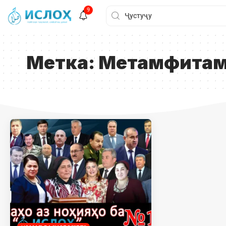
9
Метка:
Метамфита