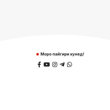
Моро пайгири кунед!