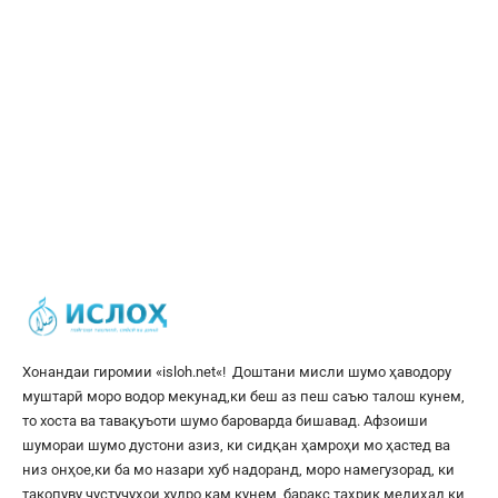
Хонандаи гиромии «
isloh.net
«! Доштани мисли шумо ҳаводору
муштарӣ моро водор мекунад,ки беш аз пеш саъю талош кунем,
то хоста ва тавақуъоти шумо бароварда бишавад. Афзоиши
шумораи шумо дустони азиз, ки сидқан ҳамроҳи мо ҳастед ва
низ онҳое,ки ба мо назари хуб надоранд, моро намегузорад, ки
такопуву ҷустуҷуҳои худро кам кунем, баракс таҳрик медиҳад,ки