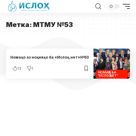
Метка:
МТМУ №53
Номаҳо аз ноҳияҳо ба «Ислоҳ.нет»№63
13
1
НОМАҲО БА
"ИСЛОҲ.НЕТ"