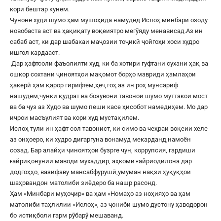
кори бештар кунем.
Чуноне худи шумо ҳам мушоҳида намудед Ислоҳ минбари озоду
новобаста аст ва ҳақиқату воқеиятро мегӯяду менависад.Аз ин
сабаб аст, ки дар шабакаи маҷозии тоҷикӣ ҷойгоҳи хоси худро
ишғол кардааст.
Дар ҳафтсоли фаъолияти худ, ки ба хотири гуфтани сухани ҳақ ва
ошкор сохтани ҷиноятҳои мақомот борҳо мавриди ҳамлаҳои
ҳакерӣ ҳам қарор гирифтем,ҳеҷ гоҳ аз ин роҳ мунсариф
нашудем,чунки қудрат ва бозувони тавонои шумо муттакои мост
ва ба ҷуз аз Худо ва шумо пеши касе ҳисобот намедиҳем. Мо дар
иҷрои масъулият ва кори худ мустақилем.
Ислоҳ тули ин ҳафт сол тавонист, ки симо ва чеҳраи воқеии хеле
аз онҳоеро, ки худро дигаргуна вонамуд мекарданд,намоён
созад. Бар алайҳи ҷиноятҳои бузрге чун, коррупсия, гардиши
ғайриқонунии маводи мухаддир, аҳкоми ғайриодилона дар
додгоҳҳо, вазифаву мансабфурушӣ,умуман нақзи ҳуқуқҳои
шаҳрвандон матолиби зиёдеро ба нашр расонд.
Ҳам «Минбари муҳоҷир» ва ҳам «Номаҳо аз ноҳияҳо ва ҳам
матолиби таҳлилии «Ислоҳ», аз ҷониби шумо дустону ҳаводорон
бо истиқболи гарм рӯбарӯ мешаванд.