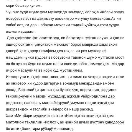
кори бештар кунем.
Чуноне худи шумо ҳам мушоҳида намудед Ислоҳ минбари озоду
новобаста аст ва ҳақиқату воқеиятро мегӯяду менависад.Аз ин
сабаб аст, ки дар шабакаи маҷозии тоҷикӣ ҷойгоҳи хоси худро
ишғол кардааст.
Дар ҳафтсоли фаъолияти худ, ки ба хотири гуфтани сухани ҳақ ва
ошкор сохтани ҷиноятҳои мақомот борҳо мавриди ҳамлаҳои
ҳакерӣ ҳам қарор гирифтем,ҳеҷ гоҳ аз ин роҳ мунсариф
нашудем,чунки қудрат ва бозувони тавонои шумо муттакои мост
ва ба ҷуз аз Худо ва шумо пеши касе ҳисобот намедиҳем. Мо дар
иҷрои масъулият ва кори худ мустақилем.
Ислоҳ тули ин ҳафт сол тавонист, ки симо ва чеҳраи воқеии хеле
аз онҳоеро, ки худро дигаргуна вонамуд мекарданд,намоён
созад. Бар алайҳи ҷиноятҳои бузрге чун, коррупсия, гардиши
ғайриқонунии маводи мухаддир, аҳкоми ғайриодилона дар
додгоҳҳо, вазифаву мансабфурушӣ,умуман нақзи ҳуқуқҳои
шаҳрвандон матолиби зиёдеро ба нашр расонд.
Ҳам «Минбари муҳоҷир» ва ҳам «Номаҳо аз ноҳияҳо ва ҳам
матолиби таҳлилии «Ислоҳ», аз ҷониби шумо дустону ҳаводорон
бо истиқболи гарм рӯбарӯ мешаванд.