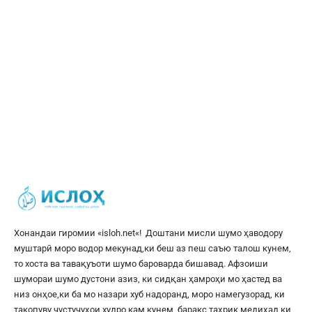
Хонандаи гиромии «
isloh.net
«! Доштани мисли шумо ҳаводору
муштарӣ моро водор мекунад,ки беш аз пеш саъю талош кунем,
то хоста ва тавақуъоти шумо бароварда бишавад. Афзоиши
шумораи шумо дустони азиз, ки сидқан ҳамроҳи мо ҳастед ва
низ онҳое,ки ба мо назари хуб надоранд, моро намегузорад, ки
такопуву ҷустуҷуҳои худро кам кунем, баракс таҳрик медиҳад,ки