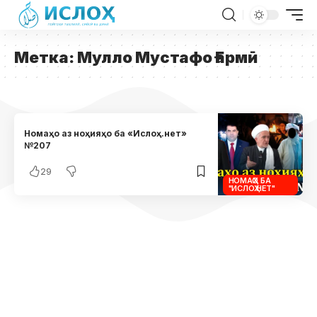
Метка:
Мулло Мустафо Ғармӣ
Номаҳо аз ноҳияҳо ба «Ислоҳ.нет»
№207
29
НОМАҲО БА
"ИСЛОҲ.НЕТ"