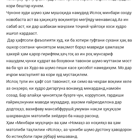
кори бештар кунем.
Чуноне худи шумо ҳам мушоҳида намудед Ислоҳ минбари озоду
новобаста аст ва ҳақиқату воқеиятро мегӯяду менависад.Аз ин
сабаб аст, ки дар шабакаи маҷозии тоҷикӣ ҷойгоҳи хоси худро
ишғол кардааст.
Дар ҳафтсоли фаъолияти худ, ки ба хотири гуфтани сухани ҳақ ва
ошкор сохтани ҷиноятҳои мақомот борҳо мавриди ҳамлаҳои
ҳакерӣ ҳам қарор гирифтем,ҳеҷ гоҳ аз ин роҳ мунсариф
нашудем,чунки қудрат ва бозувони тавонои шумо муттакои мост
ва ба ҷуз аз Худо ва шумо пеши касе ҳисобот намедиҳем. Мо дар
иҷрои масъулият ва кори худ мустақилем.
Ислоҳ тули ин ҳафт сол тавонист, ки симо ва чеҳраи воқеии хеле
аз онҳоеро, ки худро дигаргуна вонамуд мекарданд,намоён
созад. Бар алайҳи ҷиноятҳои бузрге чун, коррупсия, гардиши
ғайриқонунии маводи мухаддир, аҳкоми ғайриодилона дар
додгоҳҳо, вазифаву мансабфурушӣ,умуман нақзи ҳуқуқҳои
шаҳрвандон матолиби зиёдеро ба нашр расонд.
Ҳам «Минбари муҳоҷир» ва ҳам «Номаҳо аз ноҳияҳо ва ҳам
матолиби таҳлилии «Ислоҳ», аз ҷониби шумо дустону ҳаводорон
бо истиқболи гарм рӯбарӯ мешаванд.