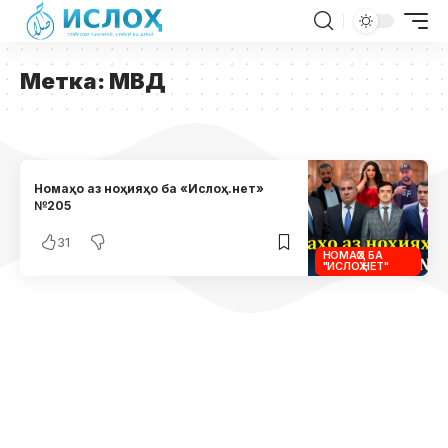
Метка:
МВД
Номаҳо аз ноҳияҳо ба «Ислоҳ.нет»
№205
31
НОМАҲО БА
"ИСЛОҲ.НЕТ"