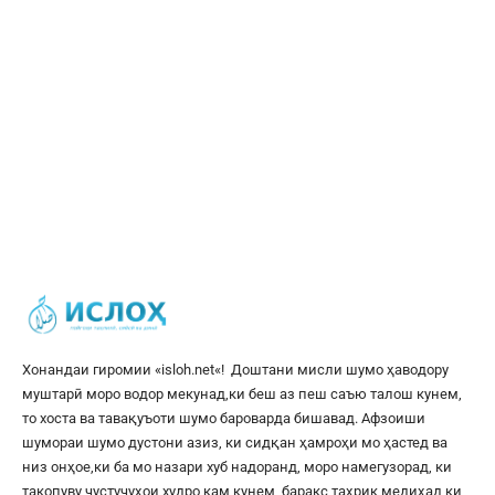
Хонандаи гиромии «
isloh.net
«! Доштани мисли шумо ҳаводору
муштарӣ моро водор мекунад,ки беш аз пеш саъю талош кунем,
то хоста ва тавақуъоти шумо бароварда бишавад. Афзоиши
шумораи шумо дустони азиз, ки сидқан ҳамроҳи мо ҳастед ва
низ онҳое,ки ба мо назари хуб надоранд, моро намегузорад, ки
такопуву ҷустуҷуҳои худро кам кунем, баракс таҳрик медиҳад,ки