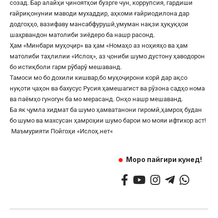
созад. Бар алайҳи ҷиноятҳои бузрге чун, коррупсия, гардиши
ғайриқонунии маводи мухаддир, аҳкоми ғайриодилона дар
додгоҳҳо, вазифаву мансабфурушӣ,умуман нақзи ҳуқуқҳои
шаҳрвандон матолиби зиёдеро ба нашр расонд.
Ҳам «Минбари муҳоҷир» ва ҳам «Номаҳо аз ноҳияҳо ва ҳам
матолиби таҳлилии «Ислоҳ», аз ҷониби шумо дустону ҳаводорон
бо истиқболи гарм рӯбарӯ мешаванд.
Тамоси мо бо дохили кишвар,бо муҳоҷирони корӣ дар ақсо
нуқоти ҷаҳон ва бахусус Русия ҳамешагист ва рӯзона садҳо нома
ва паёмҳо гуногун ба мо мерасанд. Онҳо нашр мешаванд.
Ба як ҷумла хидмат ба шумо ҳамватанони гиромӣ,ҳамроҳ будан
бо шумо ва махсусан ҳамроҳии шумо барои мо мояи ифтихор аст!
Маъмурияти Пойгоҳи «
Ислоҳ.нет
«
Моро пайгири кунед!