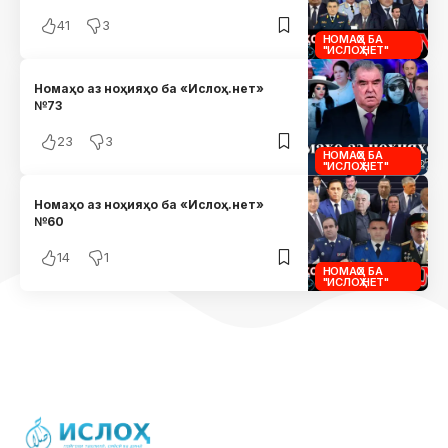
41
3
НОМАҲО БА
"ИСЛОҲ.НЕТ"
Номаҳо аз ноҳияҳо ба «Ислоҳ.нет»
№73
23
3
НОМАҲО БА
"ИСЛОҲ.НЕТ"
Номаҳо аз ноҳияҳо ба «Ислоҳ.нет»
№60
14
1
НОМАҲО БА
"ИСЛОҲ.НЕТ"