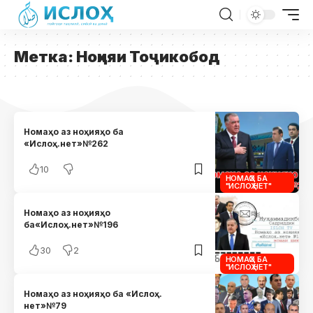
Метка:
Ноҳияи Тоҷикобод
Номаҳо аз ноҳияҳо ба
«Ислоҳ.нет»№262
10
НОМАҲО БА
"ИСЛОҲ.НЕТ"
Номаҳо аз ноҳияҳо
ба«Ислоҳ.нет»№196
30
2
НОМАҲО БА
"ИСЛОҲ.НЕТ"
Номаҳо аз ноҳияҳо ба «Ислоҳ.
нет»№79