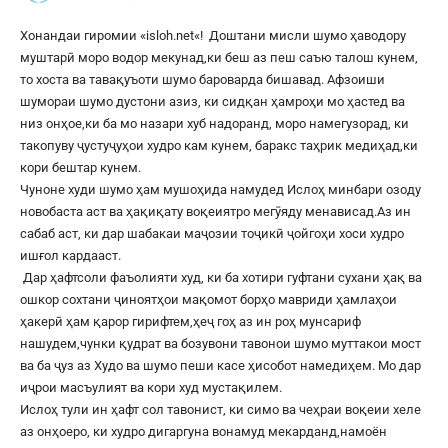
Хонандаи гиромии «
isloh.net
«! Доштани мисли шумо ҳаводору
муштарӣ моро водор мекунад,ки беш аз пеш саъю талош кунем,
то хоста ва тавақуъоти шумо бароварда бишавад. Афзоиши
шумораи шумо дустони азиз, ки сидқан ҳамроҳи мо ҳастед ва
низ онҳое,ки ба мо назари хуб надоранд, моро намегузорад, ки
такопуву ҷустуҷуҳои худро кам кунем, баракс таҳрик медиҳад,ки
кори бештар кунем.
Чуноне худи шумо ҳам мушоҳида намудед Ислоҳ минбари озоду
новобаста аст ва ҳақиқату воқеиятро мегӯяду менависад.Аз ин
сабаб аст, ки дар шабакаи маҷозии тоҷикӣ ҷойгоҳи хоси худро
ишғол кардааст.
Дар ҳафтсоли фаъолияти худ, ки ба хотири гуфтани сухани ҳақ ва
ошкор сохтани ҷиноятҳои мақомот борҳо мавриди ҳамлаҳои
ҳакерӣ ҳам қарор гирифтем,ҳеҷ гоҳ аз ин роҳ мунсариф
нашудем,чунки қудрат ва бозувони тавонои шумо муттакои мост
ва ба ҷуз аз Худо ва шумо пеши касе ҳисобот намедиҳем. Мо дар
иҷрои масъулият ва кори худ мустақилем.
Ислоҳ тули ин ҳафт сол тавонист, ки симо ва чеҳраи воқеии хеле
аз онҳоеро, ки худро дигаргуна вонамуд мекарданд,намоён