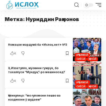
Метка:
Нуриддин Раҳмонов
Номаҳои мардумӣ ба «Ислоҳ.нет» №3
4
ИҶТИМОӢ
СИЁСӢ
ҶИНОӢ
Ҳ.Иззатулло, муовини гумрук, бо
тахаллуси “Мундуқ”-ро мешиносед?
4
ИҶТИМОӢ
СИЁСӢ
ҶИНОӢ
Ҷиликулиҳо: “мо ғуломони пешво ва
наздикони ӯ шудаем”