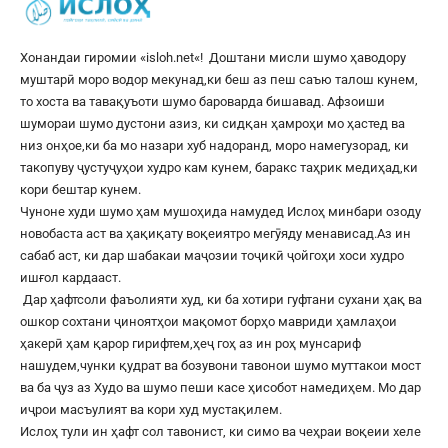
Хонандаи гиромии «
isloh.net
«! Доштани мисли шумо ҳаводору
муштарӣ моро водор мекунад,ки беш аз пеш саъю талош кунем,
то хоста ва тавақуъоти шумо бароварда бишавад. Афзоиши
шумораи шумо дустони азиз, ки сидқан ҳамроҳи мо ҳастед ва
низ онҳое,ки ба мо назари хуб надоранд, моро намегузорад, ки
такопуву ҷустуҷуҳои худро кам кунем, баракс таҳрик медиҳад,ки
кори бештар кунем.
Чуноне худи шумо ҳам мушоҳида намудед Ислоҳ минбари озоду
новобаста аст ва ҳақиқату воқеиятро мегӯяду менависад.Аз ин
сабаб аст, ки дар шабакаи маҷозии тоҷикӣ ҷойгоҳи хоси худро
ишғол кардааст.
Дар ҳафтсоли фаъолияти худ, ки ба хотири гуфтани сухани ҳақ ва
ошкор сохтани ҷиноятҳои мақомот борҳо мавриди ҳамлаҳои
ҳакерӣ ҳам қарор гирифтем,ҳеҷ гоҳ аз ин роҳ мунсариф
нашудем,чунки қудрат ва бозувони тавонои шумо муттакои мост
ва ба ҷуз аз Худо ва шумо пеши касе ҳисобот намедиҳем. Мо дар
иҷрои масъулият ва кори худ мустақилем.
Ислоҳ тули ин ҳафт сол тавонист, ки симо ва чеҳраи воқеии хеле