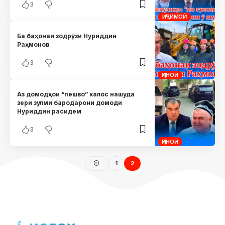
3
ИҶТИМОӢ
Ба баҳонаи зодрӯзи Нуриддин
Раҳмонов
3
ҶИНОӢ
Аз домодҳои “пешво” халос нашуда
зери зулми бародарони домоди
Нуриддин расидем
3
ҶИНОӢ
1
2