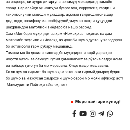
аз онҳоеро, ки худро дигаргуна вонамуд мекарданд,намоён
созад. Бар алайҳи ҷиноятҳои бузрге чун, коррупсия, гардиши
ғайриқонунии маводи мухаддир, аҳкоми ғайриодилона дар
додгоҳҳо, вазифаву мансабфурушӣ,умуман нақзи ҳуқуқҳои
шаҳрвандон матолиби зиёдеро ба нашр расонд.
Ҳам «Минбари муҳоҷир» ва ҳам «Номаҳо аз ноҳияҳо ва ҳам
матолиби таҳлилии «Ислоҳ», аз ҷониби шумо дустону ҳаводорон
бо истиқболи гарм рӯбарӯ мешаванд.
Тамоси мо бо дохили кишвар,бо муҳоҷирони корӣ дар ақсо
нуқоти ҷаҳон ва бахусус Русия ҳамешагист ва рӯзона садҳо нома
ва паёмҳо гуногун ба мо мерасанд. Онҳо нашр мешаванд.
Ба як ҷумла хидмат ба шумо ҳамватанони гиромӣ,ҳамроҳ будан
бо шумо ва махсусан ҳамроҳии шумо барои мо мояи ифтихор аст!
Маъмурияти Пойгоҳи «
Ислоҳ.нет
«
Моро пайгири кунед!