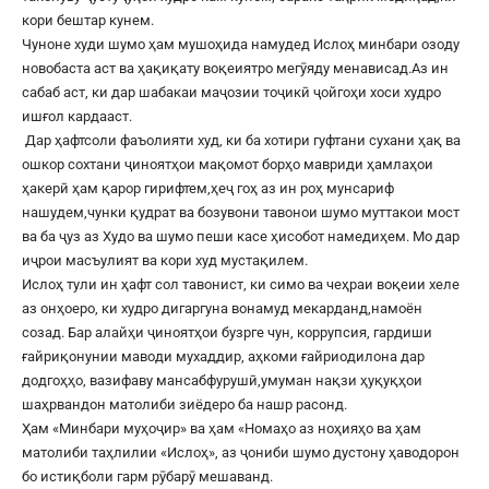
кори бештар кунем.
Чуноне худи шумо ҳам мушоҳида намудед Ислоҳ минбари озоду
новобаста аст ва ҳақиқату воқеиятро мегӯяду менависад.Аз ин
сабаб аст, ки дар шабакаи маҷозии тоҷикӣ ҷойгоҳи хоси худро
ишғол кардааст.
Дар ҳафтсоли фаъолияти худ, ки ба хотири гуфтани сухани ҳақ ва
ошкор сохтани ҷиноятҳои мақомот борҳо мавриди ҳамлаҳои
ҳакерӣ ҳам қарор гирифтем,ҳеҷ гоҳ аз ин роҳ мунсариф
нашудем,чунки қудрат ва бозувони тавонои шумо муттакои мост
ва ба ҷуз аз Худо ва шумо пеши касе ҳисобот намедиҳем. Мо дар
иҷрои масъулият ва кори худ мустақилем.
Ислоҳ тули ин ҳафт сол тавонист, ки симо ва чеҳраи воқеии хеле
аз онҳоеро, ки худро дигаргуна вонамуд мекарданд,намоён
созад. Бар алайҳи ҷиноятҳои бузрге чун, коррупсия, гардиши
ғайриқонунии маводи мухаддир, аҳкоми ғайриодилона дар
додгоҳҳо, вазифаву мансабфурушӣ,умуман нақзи ҳуқуқҳои
шаҳрвандон матолиби зиёдеро ба нашр расонд.
Ҳам «Минбари муҳоҷир» ва ҳам «Номаҳо аз ноҳияҳо ва ҳам
матолиби таҳлилии «Ислоҳ», аз ҷониби шумо дустону ҳаводорон
бо истиқболи гарм рӯбарӯ мешаванд.