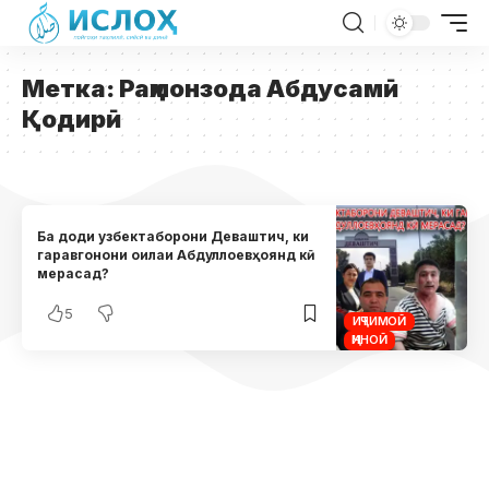
Метка:
Раҳмонзода Абдусамӣ
Қодирӣ
Ба доди узбектаборони Деваштич, ки
гаравгонони оилаи Абдуллоевҳоянд кӣ
мерасад?
5
ИҶТИМОӢ
ҶИНОӢ