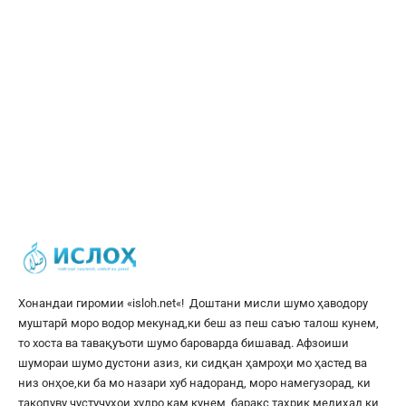
Хонандаи гиромии «
isloh.net
«! Доштани мисли шумо ҳаводору
муштарӣ моро водор мекунад,ки беш аз пеш саъю талош кунем,
то хоста ва тавақуъоти шумо бароварда бишавад. Афзоиши
шумораи шумо дустони азиз, ки сидқан ҳамроҳи мо ҳастед ва
низ онҳое,ки ба мо назари хуб надоранд, моро намегузорад, ки
такопуву ҷустуҷуҳои худро кам кунем, баракс таҳрик медиҳад,ки