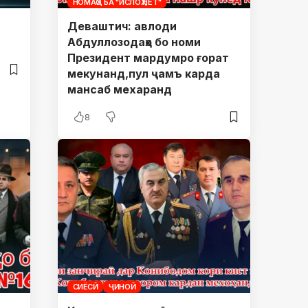
НОМАҲО БА "ИСЛОҲ.НЕТ"
Деваштич: авлоди
Абдуллозодаҳо бо номи
Президент мардумро ғорат
мекунанд,пул ҷамъ карда
мансаб мехаранд
8
СИЁСӢ
ҶИНОӢ