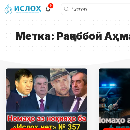
9
Метка:
Раҷаббой Аҳ