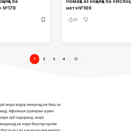
ҳияҳо ба
Номаҳо аз ноҳияҳо ба «Ислоҳ.
» №179
нет»№169
25
1
2
3
4
рӣ моро водор мекунад,ки беш аз
шавад. Афзоиши шумораи шумо
азари хуб надоранд, моро
к медиҳад,ки кори бештар кунем.
баста аст ва ҳақиқату воқеиятро