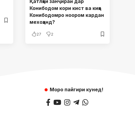
Қатлҳои занҷираӣ дар
Конибодом кори кист ва киҳо
Конибодомро ноором кардан
мехоҳанд?
27
2
Моро пайгири кунед!