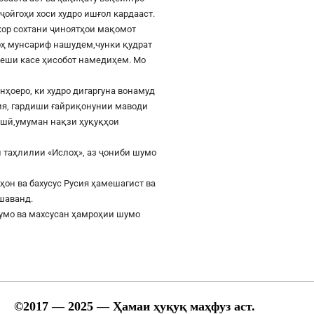
ҷойгоҳи хоси худро ишғол кардааст.
шкор сохтани ҷиноятҳои мақомот
роҳ мунсариф нашудем,чунки қудрат
 пеши касе ҳисобот намедиҳем. Мо
онҳоеро, ки худро дигаргуна вонамуд
сия, гардиши ғайриқонунии маводи
ушӣ,умуман нақзи ҳуқуқҳои
 таҳлилии «Ислоҳ», аз ҷониби шумо
ҳон ва бахусус Русия ҳамешагист ва
ешаванд.
шумо ва махсусан ҳамроҳии шумо
©
2017
— 2025 — Ҳамаи ҳуқуқ маҳфуз аст.