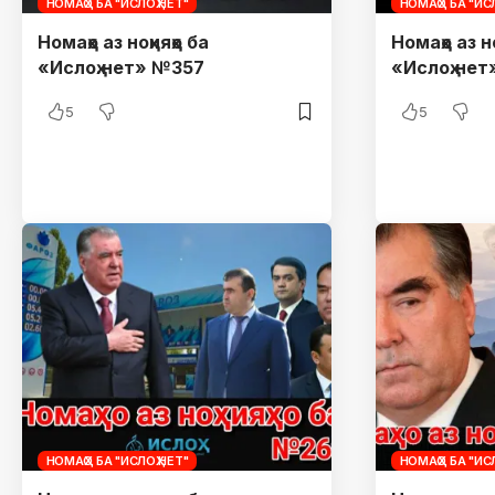
НОМАҲО БА "ИСЛОҲ.НЕТ"
НОМАҲО БА "ИСЛ
Номаҳо аз ноҳияҳо ба
Номаҳо аз но
«Ислоҳ.нет» №357
«Ислоҳ.не
5
5
НОМАҲО БА "ИСЛОҲ.НЕТ"
НОМАҲО БА "ИСЛ