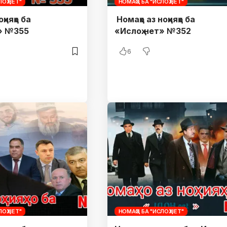
ОҲ.НЕТ"
НОМАҲО БА "ИСЛОҲ.НЕТ"
ҳияҳо ба
Номаҳо аз ноҳияҳо ба
т» №355
«Ислоҳ.нет» №352
6
ОҲ.НЕТ"
НОМАҲО БА "ИСЛОҲ.НЕТ"