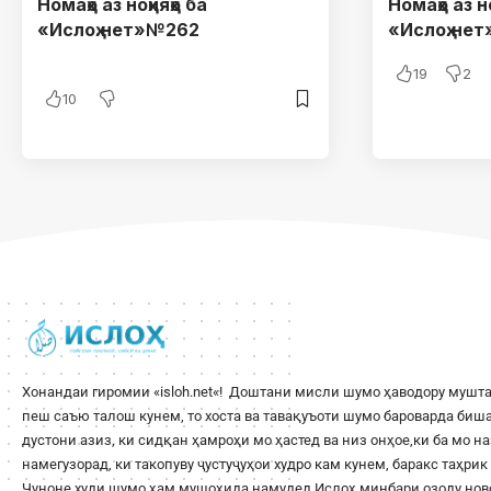
Номаҳо аз ноҳияҳо ба
Номаҳо аз но
«Ислоҳ.нет»№262
«Ислоҳ.нет
19
2
10
Хонандаи гиромии «
isloh.net
«! Доштани мисли шумо ҳаводору мушта
пеш саъю талош кунем, то хоста ва тавақуъоти шумо бароварда би
дустони азиз, ки сидқан ҳамроҳи мо ҳастед ва низ онҳое,ки ба мо н
намегузорад, ки такопуву ҷустуҷуҳои худро кам кунем, баракс таҳри
Чуноне худи шумо ҳам мушоҳида намудед Ислоҳ минбари озоду ново