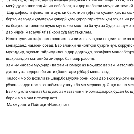
мегӯяду менависад.Аз ин сабаб аст, ки дар шабакаи маҷозии тоҷикӣ 
Дар ҳафтсоли фаъолияти худ, ки ба хотири гуфтани сухани ҳақ ва о
борҳо мавриди ҳамлаҳои ҳакерӣ ҳам қарор гирифтем,ҳеҷ гоҳ аз ин 
ва бозувони тавонои шумо муттакои мост ва ба ҷуз аз Худо ва шумо
дар иҷрои масъулият ва кори худ мустақилем.
Ислоҳ тули ин ҳафт сол тавонист, ки симо ва чеҳраи воқеии хеле аз 
мекарданд,намоён созад. Бар алайҳи ҷиноятҳои бузрге чун, корруп
мухаддир, аҳкоми ғайриодилона дар додгоҳҳо, вазифаву мансабфур
шаҳрвандон матолиби зиёдеро ба нашр расонд.
Ҳам «Минбари муҳоҷир» ва ҳам «Номаҳо аз ноҳияҳо ва ҳам матолиби
дустону ҳаводорон бо истиқболи гарм рӯбарӯ мешаванд.
Тамоси мо бо дохили кишвар,бо муҳоҷирони корӣ дар ақсо нуқоти ҷа
рӯзона садҳо нома ва паёмҳо гуногун ба мо мерасанд. Онҳо нашр м
Ба як ҷумла хидмат ба шумо ҳамватанони гиромӣ,ҳамроҳ будан бо 
барои мо мояи ифтихор аст!
Маъмурияти Пойгоҳи «
Ислоҳ.нет
«