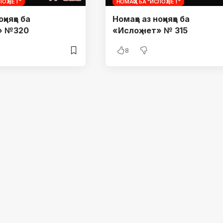
ОҲ.НЕТ"
НОМАҲО БА "ИСЛОҲ.НЕТ"
ҳияҳо ба
Номаҳо аз ноҳияҳо ба
т» №320
«Ислоҳ.нет» № 315
8