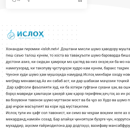
Хонандаи гиромии «
isloh.net
«! Доштани мисли шумо ҳаводору мушта
пеш саъю талош кунем, то хоста ва тавақуъоти шумо бароварда би
дустони азиз, ки сидқан ҳамроҳи мо ҳастед ва низ онҳое,ки ба мо н
намегузорад, ки такопуву ҷустуҷуҳои худро кам кунем, баракс таҳри
Чуноне худи шумо ҳам мушоҳида намудед Ислоҳ минбари озоду ново
мегӯяду менависад.Аз ин сабаб аст, ки дар шабакаи маҷозии тоҷикӣ 
Дар ҳафтсоли фаъолияти худ, ки ба хотири гуфтани сухани ҳақ ва о
борҳо мавриди ҳамлаҳои ҳакерӣ ҳам қарор гирифтем,ҳеҷ гоҳ аз ин 
ва бозувони тавонои шумо муттакои мост ва ба ҷуз аз Худо ва шумо
дар иҷрои масъулият ва кори худ мустақилем.
Ислоҳ тули ин ҳафт сол тавонист, ки симо ва чеҳраи воқеии хеле аз 
мекарданд,намоён созад. Бар алайҳи ҷиноятҳои бузрге чун, корруп
мухаддир, аҳкоми ғайриодилона дар додгоҳҳо, вазифаву мансабфур