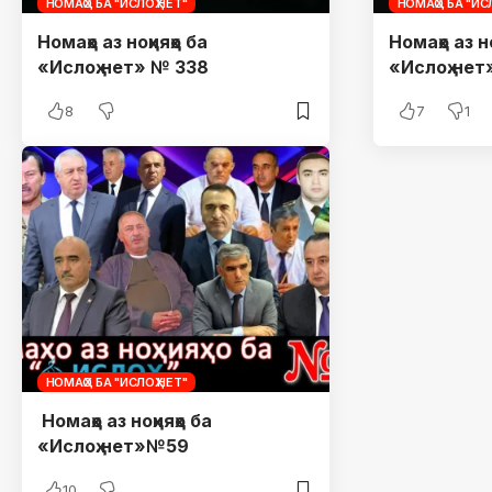
НОМАҲО БА "ИСЛОҲ.НЕТ"
НОМАҲО БА "ИСЛ
Номаҳо аз ноҳияҳо ба
Номаҳо аз но
«Ислоҳ.нет» № 338
«Ислоҳ.не
8
7
1
НОМАҲО БА "ИСЛОҲ.НЕТ"
Номаҳо аз ноҳияҳо ба
«Ислоҳ.нет»№59
10