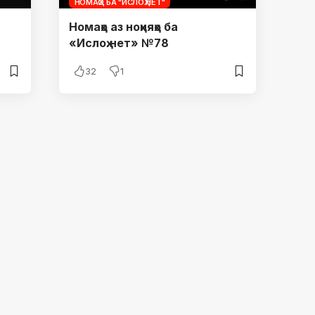
НОМАҲО БА "ИСЛОҲ.НЕТ"
Номаҳо аз ноҳияҳо ба
«Ислоҳ.нет» №78
32
1