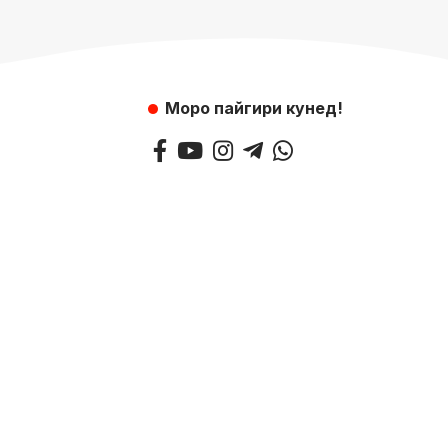
Моро пайгири кунед!