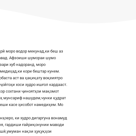
рӣ моро водор мекунад,ки беш аз
шавад. Афзоиши шумораи шумо
азари хуб надоранд, моро
к медиҳад,ки кори бештар кунем.
баста аст ва ҳақиқату воқеиятро
ҷойгоҳи хоси худро ишғол кардааст.
шкор сохтани ҷиноятҳои мақомот
роҳ мунсариф нашудем,чунки қудрат
 пеши касе ҳисобот намедиҳем. Мо
онҳоеро, ки худро дигаргуна вонамуд
сия, гардиши ғайриқонунии маводи
ушӣ,умуман нақзи ҳуқуқҳои