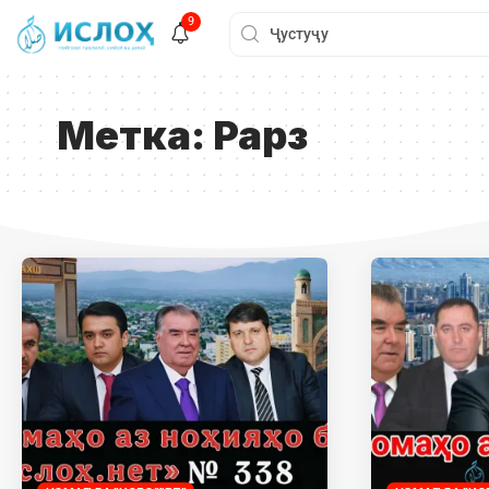
9
Метка:
Рарз