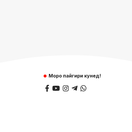
Моро пайгири кунед!