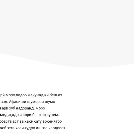
рӣ моро водор мекунад,ки беш аз
шавад. Афзоиши шумораи шумо
азари хуб надоранд, моро
к медиҳад,ки кори бештар кунем.
баста аст ва ҳақиқату воқеиятро
ҷойгоҳи хоси худро ишғол кардааст.