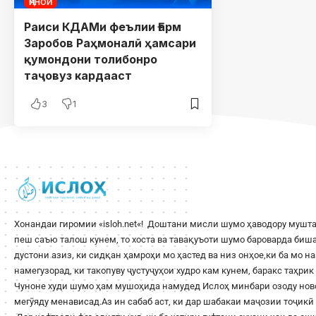
ҶИНОӢ
Раиси КДАМи феълии Ғарм
Заробов Раҳмоналӣ ҳамсари
қумондони толибонро
таҷовуз кардааст
3
1
Хонандаи гиромии «
isloh.net
«! Доштани мисли шумо ҳаводору мушта
пеш саъю талош кунем, то хоста ва тавақуъоти шумо бароварда би
дустони азиз, ки сидқан ҳамроҳи мо ҳастед ва низ онҳое,ки ба мо н
намегузорад, ки такопуву ҷустуҷуҳои худро кам кунем, баракс таҳри
Чуноне худи шумо ҳам мушоҳида намудед Ислоҳ минбари озоду ново
мегӯяду менависад.Аз ин сабаб аст, ки дар шабакаи маҷозии тоҷикӣ 