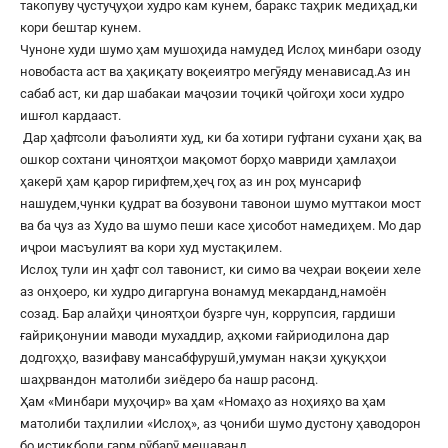
такопуву ҷустуҷуҳои худро кам кунем, баракс таҳрик медиҳад,ки
кори бештар кунем.
Чуноне худи шумо ҳам мушоҳида намудед Ислоҳ минбари озоду
новобаста аст ва ҳақиқату воқеиятро мегӯяду менависад.Аз ин
сабаб аст, ки дар шабакаи маҷозии тоҷикӣ ҷойгоҳи хоси худро
ишғол кардааст.
Дар ҳафтсоли фаъолияти худ, ки ба хотири гуфтани сухани ҳақ ва
ошкор сохтани ҷиноятҳои мақомот борҳо мавриди ҳамлаҳои
ҳакерӣ ҳам қарор гирифтем,ҳеҷ гоҳ аз ин роҳ мунсариф
нашудем,чунки қудрат ва бозувони тавонои шумо муттакои мост
ва ба ҷуз аз Худо ва шумо пеши касе ҳисобот намедиҳем. Мо дар
иҷрои масъулият ва кори худ мустақилем.
Ислоҳ тули ин ҳафт сол тавонист, ки симо ва чеҳраи воқеии хеле
аз онҳоеро, ки худро дигаргуна вонамуд мекарданд,намоён
созад. Бар алайҳи ҷиноятҳои бузрге чун, коррупсия, гардиши
ғайриқонунии маводи мухаддир, аҳкоми ғайриодилона дар
додгоҳҳо, вазифаву мансабфурушӣ,умуман нақзи ҳуқуқҳои
шаҳрвандон матолиби зиёдеро ба нашр расонд.
Ҳам «Минбари муҳоҷир» ва ҳам «Номаҳо аз ноҳияҳо ва ҳам
матолиби таҳлилии «Ислоҳ», аз ҷониби шумо дустону ҳаводорон
бо истиқболи гарм рӯбарӯ мешаванд.