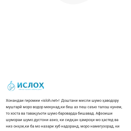
Хонандаи гиромии «
isloh.net
«! Доштани мисли шумо ҳаводору
муштарӣ моро водор мекунад,ки беш аз пеш саъю талош кунем,
то хоста ва тавақуъоти шумо бароварда бишавад. Афзоиши
шумораи шумо дустони азиз, ки сидқан ҳамроҳи мо ҳастед ва
низ онҳое,ки ба мо назари хуб надоранд, моро намегузорад, ки