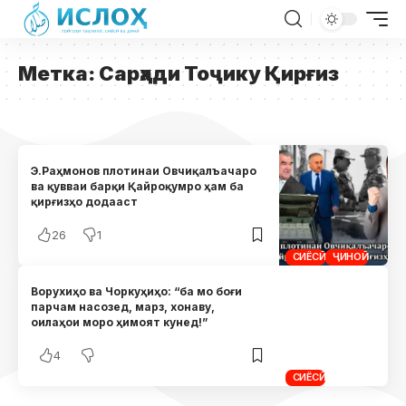
Метка:
Сарҳади Тоҷику Қирғиз
Э.Раҳмонов плотинаи Овчиқалъачаро
ва қувваи барқи Қайроқумро ҳам ба
қирғизҳо додааст
26
1
СИЁСӢ
ҶИНОӢ
Ворухиҳо ва Чоркуҳиҳо: “ба мо боғи
парчам насозед, марз, хонаву,
оилаҳои моро ҳимоят кунед!”
4
СИЁСӢ