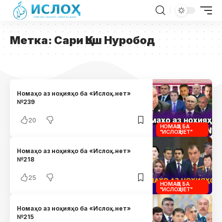
Метка:
Сари Қош Нуробод
Номаҳо аз ноҳияҳо ба «Ислоҳ.нет»
№239
20
НОМАҲО БА
"ИСЛОҲ.НЕТ"
Номаҳо аз ноҳияҳо ба «Ислоҳ.нет»
№218
25
НОМАҲО БА
"ИСЛОҲ.НЕТ"
Номаҳо аз ноҳияҳо ба «Ислоҳ.нет»
№215