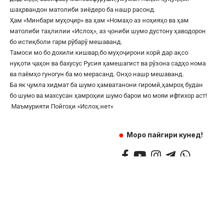
шаҳрвандон матолиби зиёдеро ба нашр расонд.
Ҳам «Минбари муҳоҷир» ва ҳам «Номаҳо аз ноҳияҳо ва ҳам
матолиби таҳлилии «Ислоҳ», аз ҷониби шумо дустону ҳаводорон
бо истиқболи гарм рӯбарӯ мешаванд.
Тамоси мо бо дохили кишвар,бо муҳоҷирони корӣ дар ақсо
нуқоти ҷаҳон ва бахусус Русия ҳамешагист ва рӯзона садҳо нома
ва паёмҳо гуногун ба мо мерасанд. Онҳо нашр мешаванд.
Ба як ҷумла хидмат ба шумо ҳамватанони гиромӣ,ҳамроҳ будан
бо шумо ва махсусан ҳамроҳии шумо барои мо мояи ифтихор аст!
Маъмурияти Пойгоҳи «
Ислоҳ.нет
«
Моро пайгири кунед!
©
2017
— 2025 — Ҳамаи ҳуқуқ маҳфуз аст.