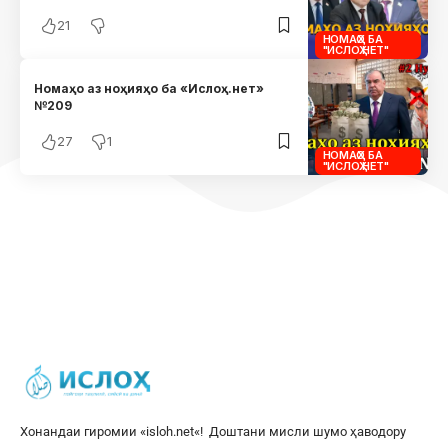
21
НОМАҲО БА
"ИСЛОҲ.НЕТ"
Номаҳо аз ноҳияҳо ба «Ислоҳ.нет»
№209
27
1
НОМАҲО БА
"ИСЛОҲ.НЕТ"
Хонандаи гиромии «
isloh.net
«! Доштани мисли шумо ҳаводору