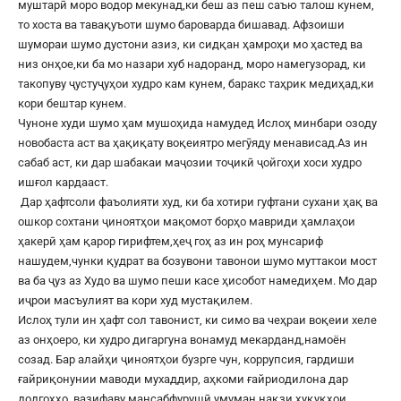
муштарӣ моро водор мекунад,ки беш аз пеш саъю талош кунем,
то хоста ва тавақуъоти шумо бароварда бишавад. Афзоиши
шумораи шумо дустони азиз, ки сидқан ҳамроҳи мо ҳастед ва
низ онҳое,ки ба мо назари хуб надоранд, моро намегузорад, ки
такопуву ҷустуҷуҳои худро кам кунем, баракс таҳрик медиҳад,ки
кори бештар кунем.
Чуноне худи шумо ҳам мушоҳида намудед Ислоҳ минбари озоду
новобаста аст ва ҳақиқату воқеиятро мегӯяду менависад.Аз ин
сабаб аст, ки дар шабакаи маҷозии тоҷикӣ ҷойгоҳи хоси худро
ишғол кардааст.
Дар ҳафтсоли фаъолияти худ, ки ба хотири гуфтани сухани ҳақ ва
ошкор сохтани ҷиноятҳои мақомот борҳо мавриди ҳамлаҳои
ҳакерӣ ҳам қарор гирифтем,ҳеҷ гоҳ аз ин роҳ мунсариф
нашудем,чунки қудрат ва бозувони тавонои шумо муттакои мост
ва ба ҷуз аз Худо ва шумо пеши касе ҳисобот намедиҳем. Мо дар
иҷрои масъулият ва кори худ мустақилем.
Ислоҳ тули ин ҳафт сол тавонист, ки симо ва чеҳраи воқеии хеле
аз онҳоеро, ки худро дигаргуна вонамуд мекарданд,намоён
созад. Бар алайҳи ҷиноятҳои бузрге чун, коррупсия, гардиши
ғайриқонунии маводи мухаддир, аҳкоми ғайриодилона дар
додгоҳҳо, вазифаву мансабфурушӣ,умуман нақзи ҳуқуқҳои