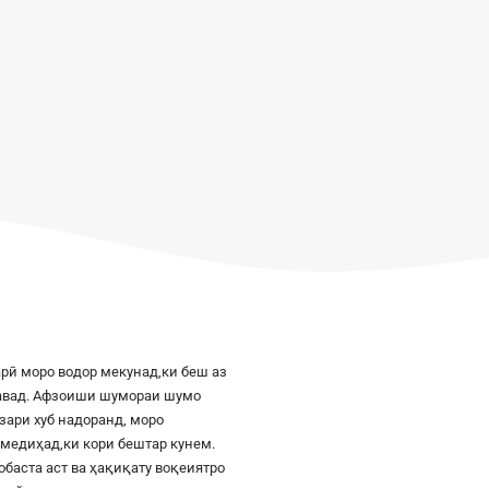
рӣ моро водор мекунад,ки беш аз
шавад. Афзоиши шумораи шумо
азари хуб надоранд, моро
к медиҳад,ки кори бештар кунем.
баста аст ва ҳақиқату воқеиятро