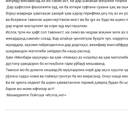
мегӯяду менависад.Аз ин сабаб аст, ки дар шабакаи маҷозии тоҷикӣ 
Дар ҳафтсоли фаъолияти худ, ки ба хотири гуфтани сухани ҳақ ва о
борҳо мавриди ҳамлаҳои ҳакерӣ ҳам қарор гирифтем,ҳеҷ гоҳ аз ин 
ва бозувони тавонои шумо муттакои мост ва ба ҷуз аз Худо ва шумо
дар иҷрои масъулият ва кори худ мустақилем.
Ислоҳ тули ин ҳафт сол тавонист, ки симо ва чеҳраи воқеии хеле аз 
мекарданд,намоён созад. Бар алайҳи ҷиноятҳои бузрге чун, корруп
мухаддир, аҳкоми ғайриодилона дар додгоҳҳо, вазифаву мансабфур
шаҳрвандон матолиби зиёдеро ба нашр расонд.
Ҳам «Минбари муҳоҷир» ва ҳам «Номаҳо аз ноҳияҳо ва ҳам матолиби
дустону ҳаводорон бо истиқболи гарм рӯбарӯ мешаванд.
Тамоси мо бо дохили кишвар,бо муҳоҷирони корӣ дар ақсо нуқоти ҷа
рӯзона садҳо нома ва паёмҳо гуногун ба мо мерасанд. Онҳо нашр м
Ба як ҷумла хидмат ба шумо ҳамватанони гиромӣ,ҳамроҳ будан бо 
барои мо мояи ифтихор аст!
Маъмурияти Пойгоҳи «
Ислоҳ.нет
«