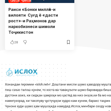
СИЁСӢ
ҶИНОӢ
Раиси «Бонки миллӣ»-и
вилояти Суғд ё «дасти
рост»-и Раҳмонов дар
наркобизнеси шимоли
Тоҷикистон
28
Хонандаи гиромии «
isloh.net
«! Доштани мисли шумо ҳаводору мушта
пеш саъю талош кунем, то хоста ва тавақуъоти шумо бароварда би
дустони азиз, ки сидқан ҳамроҳи мо ҳастед ва низ онҳое,ки ба мо н
намегузорад, ки такопуву ҷустуҷуҳои худро кам кунем, баракс таҳри
Чуноне худи шумо ҳам мушоҳида намудед Ислоҳ минбари озоду ново