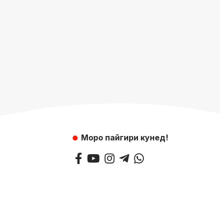
Моро пайгири кунед!