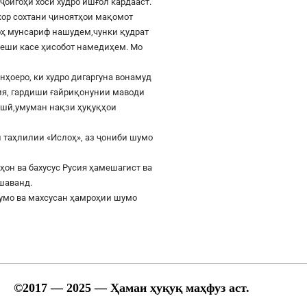
ҷойгоҳи хоси худро ишғол кардааст.
шкор сохтани ҷиноятҳои мақомот
роҳ мунсариф нашудем,чунки қудрат
 пеши касе ҳисобот намедиҳем. Мо
онҳоеро, ки худро дигаргуна вонамуд
сия, гардиши ғайриқонунии маводи
ушӣ,умуман нақзи ҳуқуқҳои
 таҳлилии «Ислоҳ», аз ҷониби шумо
ҳон ва бахусус Русия ҳамешагист ва
ешаванд.
шумо ва махсусан ҳамроҳии шумо
©
2017
— 2025 — Ҳамаи ҳуқуқ маҳфуз аст.