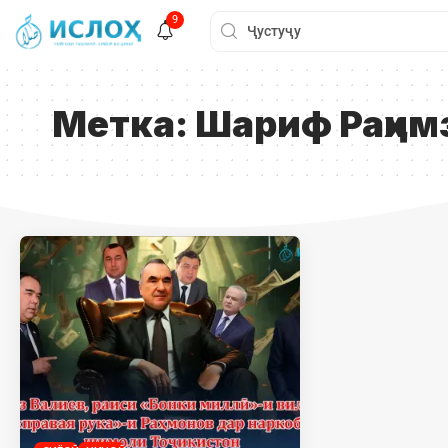
9
Метка:
Шариф Раҳим