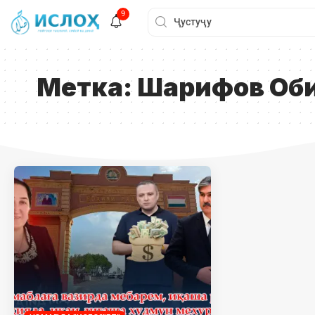
9
Метка:
Шарифов Об