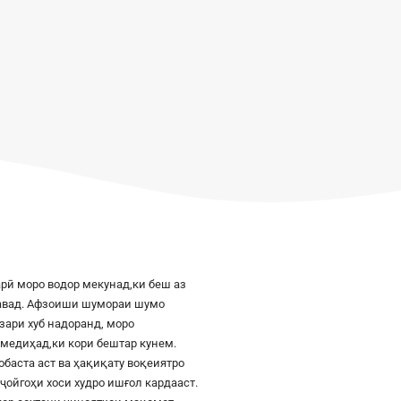
рӣ моро водор мекунад,ки беш аз
шавад. Афзоиши шумораи шумо
азари хуб надоранд, моро
к медиҳад,ки кори бештар кунем.
баста аст ва ҳақиқату воқеиятро
ҷойгоҳи хоси худро ишғол кардааст.