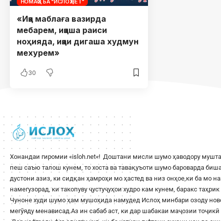
НОМАҲО БА "ИСЛОҲ.НЕТ"
«Иқа маблаға вазирда
мебарем, иқаша раиси
ноҳияда, иқаи дигаша худмун
мехурем»
30
Хонандаи гиромии «
isloh.net
«! Доштани мисли шумо ҳаводору мушта
пеш саъю талош кунем, то хоста ва тавақуъоти шумо бароварда би
дустони азиз, ки сидқан ҳамроҳи мо ҳастед ва низ онҳое,ки ба мо н
намегузорад, ки такопуву ҷустуҷуҳои худро кам кунем, баракс таҳри
Чуноне худи шумо ҳам мушоҳида намудед Ислоҳ минбари озоду ново
мегӯяду менависад.Аз ин сабаб аст, ки дар шабакаи маҷозии тоҷикӣ 