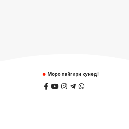
Моро пайгири кунед!