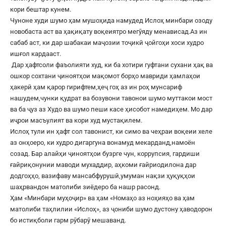
кори бештар кунем.
Чуноне худи шумо ҳам мушоҳида намудед Ислоҳ минбари озоду
новобаста аст ва ҳақиқату воқеиятро мегӯяду менависад.Аз ин
сабаб аст, ки дар шабакаи маҷозии тоҷикӣ ҷойгоҳи хоси худро
ишғол кардааст.
Дар ҳафтсоли фаъолияти худ, ки ба хотири гуфтани сухани ҳақ ва
ошкор сохтани ҷиноятҳои мақомот борҳо мавриди ҳамлаҳои
ҳакерӣ ҳам қарор гирифтем,ҳеҷ гоҳ аз ин роҳ мунсариф
нашудем,чунки қудрат ва бозувони тавонои шумо муттакои мост
ва ба ҷуз аз Худо ва шумо пеши касе ҳисобот намедиҳем. Мо дар
иҷрои масъулият ва кори худ мустақилем.
Ислоҳ тули ин ҳафт сол тавонист, ки симо ва чеҳраи воқеии хеле
аз онҳоеро, ки худро дигаргуна вонамуд мекарданд,намоён
созад. Бар алайҳи ҷиноятҳои бузрге чун, коррупсия, гардиши
ғайриқонунии маводи мухаддир, аҳкоми ғайриодилона дар
додгоҳҳо, вазифаву мансабфурушӣ,умуман нақзи ҳуқуқҳои
шаҳрвандон матолиби зиёдеро ба нашр расонд.
Ҳам «Минбари муҳоҷир» ва ҳам «Номаҳо аз ноҳияҳо ва ҳам
матолиби таҳлилии «Ислоҳ», аз ҷониби шумо дустону ҳаводорон
бо истиқболи гарм рӯбарӯ мешаванд.