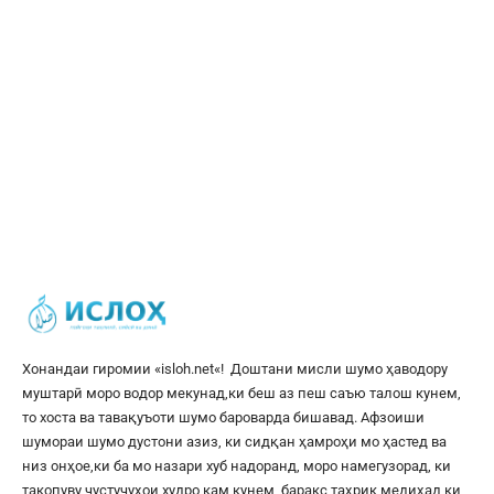
Хонандаи гиромии «
isloh.net
«! Доштани мисли шумо ҳаводору
муштарӣ моро водор мекунад,ки беш аз пеш саъю талош кунем,
то хоста ва тавақуъоти шумо бароварда бишавад. Афзоиши
шумораи шумо дустони азиз, ки сидқан ҳамроҳи мо ҳастед ва
низ онҳое,ки ба мо назари хуб надоранд, моро намегузорад, ки
такопуву ҷустуҷуҳои худро кам кунем, баракс таҳрик медиҳад,ки