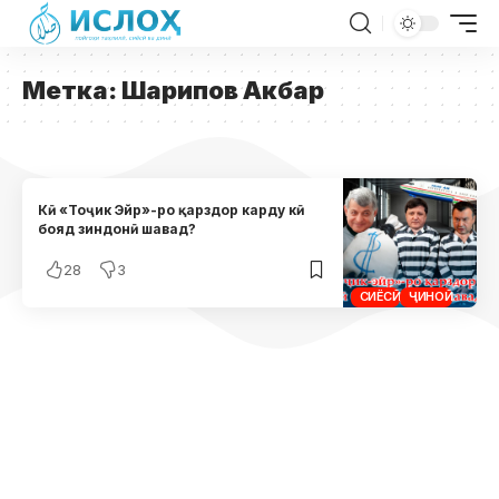
Метка:
Шарипов Акбар
Кӣ «Тоҷик Эйр»-ро қарздор карду кӣ
бояд зиндонӣ шавад?
28
3
СИЁСӢ
ҶИНОӢ