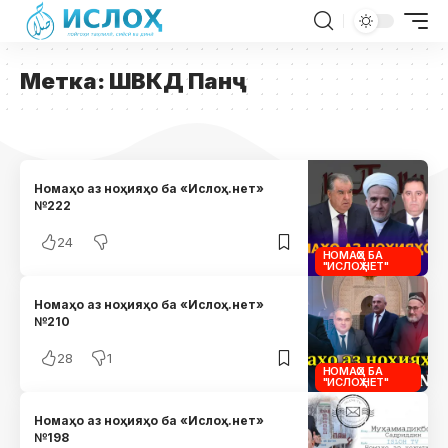
Метка:
ШВКД Панҷ
Номаҳо аз ноҳияҳо ба «Ислоҳ.нет»
№222
24
НОМАҲО БА
"ИСЛОҲ.НЕТ"
Номаҳо аз ноҳияҳо ба «Ислоҳ.нет»
№210
28
1
НОМАҲО БА
"ИСЛОҲ.НЕТ"
Номаҳо аз ноҳияҳо ба «Ислоҳ.нет»
№198