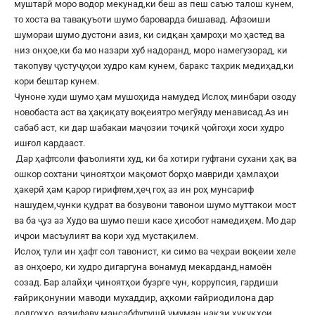
муштарӣ моро водор мекунад,ки беш аз пеш саъю талош кунем,
то хоста ва тавақуъоти шумо бароварда бишавад. Афзоиши
шумораи шумо дустони азиз, ки сидқан ҳамроҳи мо ҳастед ва
низ онҳое,ки ба мо назари хуб надоранд, моро намегузорад, ки
такопуву ҷустуҷуҳои худро кам кунем, баракс таҳрик медиҳад,ки
кори бештар кунем.
Чуноне худи шумо ҳам мушоҳида намудед Ислоҳ минбари озоду
новобаста аст ва ҳақиқату воқеиятро мегӯяду менависад.Аз ин
сабаб аст, ки дар шабакаи маҷозии тоҷикӣ ҷойгоҳи хоси худро
ишғол кардааст.
Дар ҳафтсоли фаъолияти худ, ки ба хотири гуфтани сухани ҳақ ва
ошкор сохтани ҷиноятҳои мақомот борҳо мавриди ҳамлаҳои
ҳакерӣ ҳам қарор гирифтем,ҳеҷ гоҳ аз ин роҳ мунсариф
нашудем,чунки қудрат ва бозувони тавонои шумо муттакои мост
ва ба ҷуз аз Худо ва шумо пеши касе ҳисобот намедиҳем. Мо дар
иҷрои масъулият ва кори худ мустақилем.
Ислоҳ тули ин ҳафт сол тавонист, ки симо ва чеҳраи воқеии хеле
аз онҳоеро, ки худро дигаргуна вонамуд мекарданд,намоён
созад. Бар алайҳи ҷиноятҳои бузрге чун, коррупсия, гардиши
ғайриқонунии маводи мухаддир, аҳкоми ғайриодилона дар
додгоҳҳо, вазифаву мансабфурушӣ,умуман нақзи ҳуқуқҳои