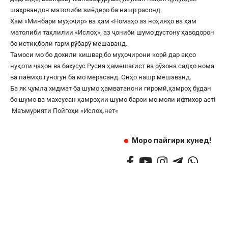
шаҳрвандон матолиби зиёдеро ба нашр расонд.
Ҳам «Минбари муҳоҷир» ва ҳам «Номаҳо аз ноҳияҳо ва ҳам
матолиби таҳлилии «Ислоҳ», аз ҷониби шумо дустону ҳаводорон
бо истиқболи гарм рӯбарӯ мешаванд.
Тамоси мо бо дохили кишвар,бо муҳоҷирони корӣ дар ақсо
нуқоти ҷаҳон ва бахусус Русия ҳамешагист ва рӯзона садҳо нома
ва паёмҳо гуногун ба мо мерасанд. Онҳо нашр мешаванд.
Ба як ҷумла хидмат ба шумо ҳамватанони гиромӣ,ҳамроҳ будан
бо шумо ва махсусан ҳамроҳии шумо барои мо мояи ифтихор аст!
Маъмурияти Пойгоҳи «
Ислоҳ.нет
«
Моро пайгири кунед!
©
2017
— 2025 — Ҳамаи ҳуқуқ маҳфуз аст.