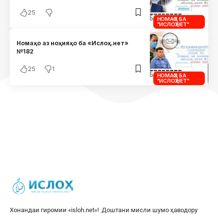
25
НОМАҲО БА
"ИСЛОҲ.НЕТ"
Номаҳо аз ноҳияҳо ба «Ислоҳ.нет»
№182
25
1
НОМАҲО БА
"ИСЛОҲ.НЕТ"
Хонандаи гиромии «
isloh.net
«! Доштани мисли шумо ҳаводору