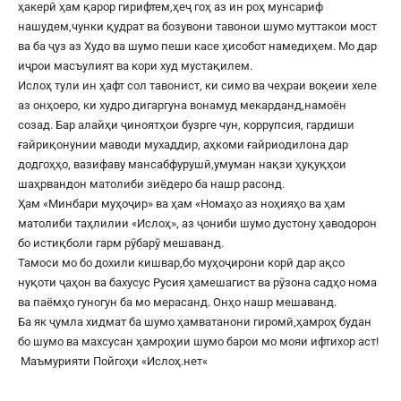
ҳакерӣ ҳам қарор гирифтем,ҳеҷ гоҳ аз ин роҳ мунсариф
нашудем,чунки қудрат ва бозувони тавонои шумо муттакои мост
ва ба ҷуз аз Худо ва шумо пеши касе ҳисобот намедиҳем. Мо дар
иҷрои масъулият ва кори худ мустақилем.
Ислоҳ тули ин ҳафт сол тавонист, ки симо ва чеҳраи воқеии хеле
аз онҳоеро, ки худро дигаргуна вонамуд мекарданд,намоён
созад. Бар алайҳи ҷиноятҳои бузрге чун, коррупсия, гардиши
ғайриқонунии маводи мухаддир, аҳкоми ғайриодилона дар
додгоҳҳо, вазифаву мансабфурушӣ,умуман нақзи ҳуқуқҳои
шаҳрвандон матолиби зиёдеро ба нашр расонд.
Ҳам «Минбари муҳоҷир» ва ҳам «Номаҳо аз ноҳияҳо ва ҳам
матолиби таҳлилии «Ислоҳ», аз ҷониби шумо дустону ҳаводорон
бо истиқболи гарм рӯбарӯ мешаванд.
Тамоси мо бо дохили кишвар,бо муҳоҷирони корӣ дар ақсо
нуқоти ҷаҳон ва бахусус Русия ҳамешагист ва рӯзона садҳо нома
ва паёмҳо гуногун ба мо мерасанд. Онҳо нашр мешаванд.
Ба як ҷумла хидмат ба шумо ҳамватанони гиромӣ,ҳамроҳ будан
бо шумо ва махсусан ҳамроҳии шумо барои мо мояи ифтихор аст!
Маъмурияти Пойгоҳи «
Ислоҳ.нет
«