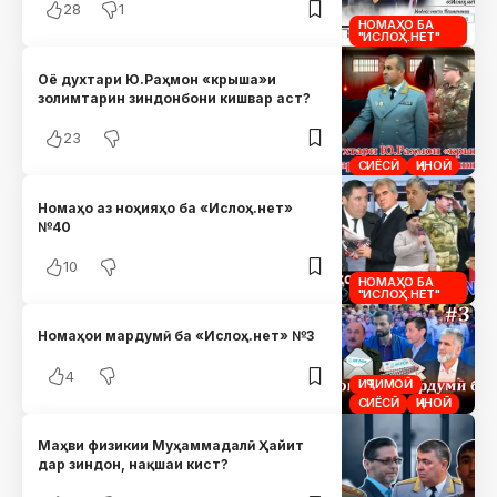
28
1
НОМАҲО БА
"ИСЛОҲ.НЕТ"
Оё духтари Ю.Раҳмон «крыша»и
золимтарин зиндонбони кишвар аст?
23
СИЁСӢ
ҶИНОӢ
Номаҳо аз ноҳияҳо ба «Ислоҳ.нет»
№40
10
НОМАҲО БА
"ИСЛОҲ.НЕТ"
Номаҳои мардумӣ ба «Ислоҳ.нет» №3
4
ИҶТИМОӢ
СИЁСӢ
ҶИНОӢ
Маҳви физикии Муҳаммадалӣ Ҳайит
дар зиндон, нақшаи кист?