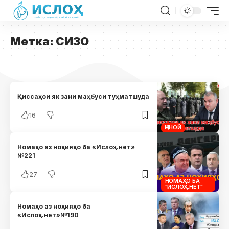
Метка:
СИЗО
Қиссаҳои як зани маҳбуси туҳматшуда
16
ҶИНОӢ
Номаҳо аз ноҳияҳо ба «Ислоҳ.нет»
№221
27
НОМАҲО БА
"ИСЛОҲ.НЕТ"
Номаҳо аз ноҳияҳо ба
«Ислоҳ.нет»№190