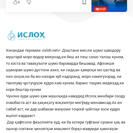
4
ҶИНОӢ
Хонандаи гиромии «
isloh.net
«! Доштани мисли шумо ҳаводору
муштарӣ моро водор мекунад,ки беш аз пеш саъю талош кунем,
то хоста ва тавақуъоти шумо бароварда бишавад. Афзоиши
шумораи шумо дустони азиз, ки сидқан ҳамроҳи мо ҳастед ва
низ онҳое,ки ба мо назари хуб надоранд, моро намегузорад, ки
такопуву ҷустуҷуҳои худро кам кунем, баракс таҳрик медиҳад,ки
кори бештар кунем.
Чуноне худи шумо ҳам мушоҳида намудед Ислоҳ минбари озоду
новобаста аст ва ҳақиқату воқеиятро мегӯяду менависад.Аз ин
сабаб аст, ки дар шабакаи маҷозии тоҷикӣ ҷойгоҳи хоси худро
ишғол кардааст.
Дар ҳафтсоли фаъолияти худ, ки ба хотири гуфтани сухани ҳақ ва
ошкор сохтани ҷиноятҳои мақомот борҳо мавриди ҳамлаҳои