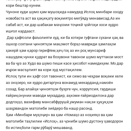
кори бештар кунем.
Чуноне худи шумо ҳам мушоҳида намудед Ислоҳ минбари озоду
новобаста аст ва ҳақиқату воқеиятро мегӯяду менависад.Аз ин
сабаб аст, ки дар шабакаи маҷозии тоҷикӣ ҷойгоҳи хоси худро
ишғол кардааст.
Дар ҳафтсоли фаъолияти худ, ки ба хотири гуфтани сухани ҳақ ва
ошкор сохтани ҷиноятҳои мақомот борҳо мавриди ҳамлаҳои
ҳакерӣ ҳам қарор гирифтем,ҳеҷ гоҳ аз ин роҳ мунсариф
нашудем,чунки қудрат ва бозувони тавонои шумо муттакои мост
ва ба ҷуз аз Худо ва шумо пеши касе ҳисобот намедиҳем. Мо дар
иҷрои масъулият ва кори худ мустақилем.
Ислоҳ тули ин ҳафт сол тавонист, ки симо ва чеҳраи воқеии хеле
аз онҳоеро, ки худро дигаргуна вонамуд мекарданд,намоён
созад. Бар алайҳи ҷиноятҳои бузрге чун, коррупсия, гардиши
ғайриқонунии маводи мухаддир, аҳкоми ғайриодилона дар
додгоҳҳо, вазифаву мансабфурушӣ,умуман нақзи ҳуқуқҳои
шаҳрвандон матолиби зиёдеро ба нашр расонд.
Ҳам «Минбари муҳоҷир» ва ҳам «Номаҳо аз ноҳияҳо ва ҳам
матолиби таҳлилии «Ислоҳ», аз ҷониби шумо дустону ҳаводорон
бо истиқболи гарм рӯбарӯ мешаванд.