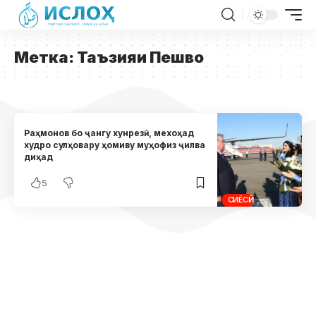
Метка:
Таъзияи Пешво
Раҳмонов бо ҷангу хунрезӣ, мехоҳад
худро сулҳовару ҳомиву муҳофиз ҷилва
диҳад
5
СИЁСӢ