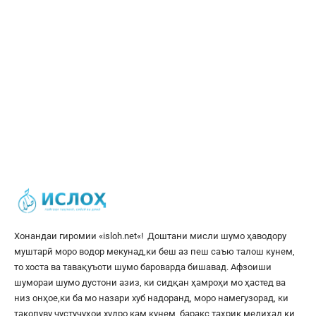
Хонандаи гиромии «
isloh.net
«! Доштани мисли шумо ҳаводору
муштарӣ моро водор мекунад,ки беш аз пеш саъю талош кунем,
то хоста ва тавақуъоти шумо бароварда бишавад. Афзоиши
шумораи шумо дустони азиз, ки сидқан ҳамроҳи мо ҳастед ва
низ онҳое,ки ба мо назари хуб надоранд, моро намегузорад, ки
такопуву ҷустуҷуҳои худро кам кунем, баракс таҳрик медиҳад,ки