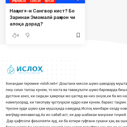
ИҶТИМОӢ
СИЁСӢ
ҶИНОӢ
Наҳанг»-и Сангвор кист? Бо
Заринаи Эмомалӣ раҳмон чи
алоқа дорад?
4
Хонандаи гиромии «
isloh.net
«! Доштани мисли шумо ҳаводору мушта
пеш саъю талош кунем, то хоста ва тавақуъоти шумо бароварда би
дустони азиз, ки сидқан ҳамроҳи мо ҳастед ва низ онҳое,ки ба мо н
намегузорад, ки такопуву ҷустуҷуҳои худро кам кунем, баракс таҳри
Чуноне худи шумо ҳам мушоҳида намудед Ислоҳ минбари озоду ново
мегӯяду менависад.Аз ин сабаб аст, ки дар шабакаи маҷозии тоҷикӣ 
Дар ҳафтсоли фаъолияти худ, ки ба хотири гуфтани сухани ҳақ ва о