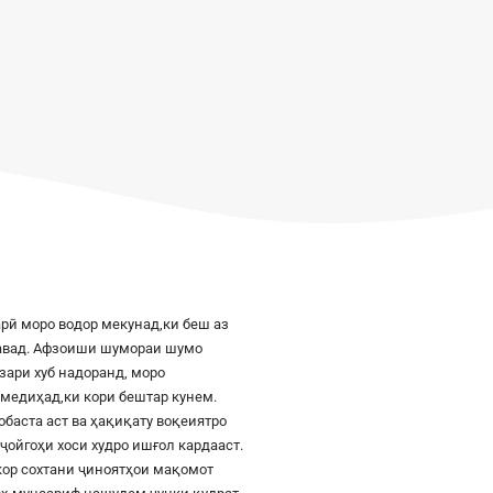
рӣ моро водор мекунад,ки беш аз
шавад. Афзоиши шумораи шумо
азари хуб надоранд, моро
к медиҳад,ки кори бештар кунем.
баста аст ва ҳақиқату воқеиятро
ҷойгоҳи хоси худро ишғол кардааст.
шкор сохтани ҷиноятҳои мақомот