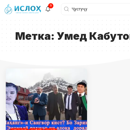
9
Метка:
Умед Кабуто