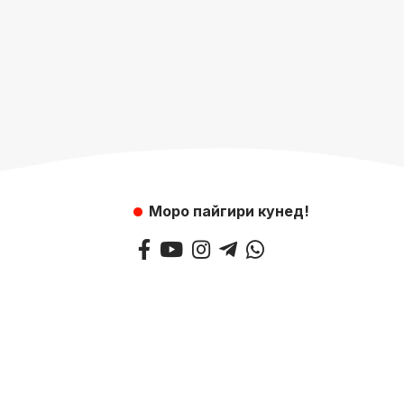
Моро пайгири кунед!