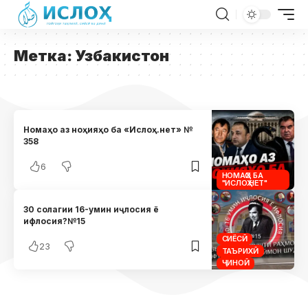
Метка:
Узбакистон
Номаҳо аз ноҳияҳо ба «Ислоҳ.нет» №
358
6
НОМАҲО БА
"ИСЛОҲ.НЕТ"
30 солагии 16-умин иҷлосия ё
ифлосия?№15
СИЁСӢ
23
ТАЪРИХӢ
ҶИНОӢ