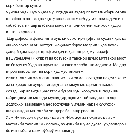
кори бештар кунем.
Чуноне худи шумо ҳам мушоҳида намудед Ислоҳ минбари озоду
новобаста аст ва ҳақиқату воқеиятро мегӯяду менависад.Аз ин
сабаб аст, ки дар шабакаи маҷозии тоҷикӣ ҷойгоҳи хоси худро
ишғол кардааст.
Дар ҳафтсоли фаъолияти худ, ки ба хотири гуфтани сухани ҳақ ва
ошкор сохтани ҷиноятҳои мақомот борҳо мавриди ҳамлаҳои
ҳакерӣ ҳам қарор гирифтем,ҳеҷ гоҳ аз ин роҳ мунсариф
нашудем,чунки қудрат ва бозувони тавонои шумо муттакои мост
ва ба ҷуз аз Худо ва шумо пеши касе ҳисобот намедиҳем. Мо дар
иҷрои масъулият ва кори худ мустақилем.
Ислоҳ тули ин ҳафт сол тавонист, ки симо ва чеҳраи воқеии хеле
аз онҳоеро, ки худро дигаргуна вонамуд мекарданд,намоён
созад. Бар алайҳи ҷиноятҳои бузрге чун, коррупсия, гардиши
ғайриқонунии маводи мухаддир, аҳкоми ғайриодилона дар
додгоҳҳо, вазифаву мансабфурушӣ,умуман нақзи ҳуқуқҳои
шаҳрвандон матолиби зиёдеро ба нашр расонд.
Ҳам «Минбари муҳоҷир» ва ҳам «Номаҳо аз ноҳияҳо ва ҳам
матолиби таҳлилии «Ислоҳ», аз ҷониби шумо дустону ҳаводорон
бо истиқболи гарм рӯбарӯ мешаванд.