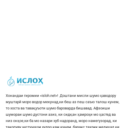
Хонандаи гиромии «
isloh.net
«! Доштани мисли шумо ҳаводору
муштарӣ моро водор мекунад,ки беш аз пеш саъю талош кунем,
то хоста ва тавақуъоти шумо бароварда бишавад. Афзоиши
шумораи шумо дустони азиз, ки сидқан ҳамроҳи мо ҳастед ва
низ онҳое,ки ба мо назари хуб надоранд, моро намегузорад, ки
такопуву ҷустуҷуҳои худро кам кунем, баракс таҳрик медиҳад,ки