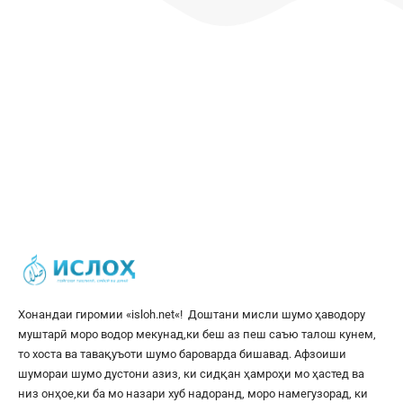
Хонандаи гиромии «
isloh.net
«! Доштани мисли шумо ҳаводору
муштарӣ моро водор мекунад,ки беш аз пеш саъю талош кунем,
то хоста ва тавақуъоти шумо бароварда бишавад. Афзоиши
шумораи шумо дустони азиз, ки сидқан ҳамроҳи мо ҳастед ва
низ онҳое,ки ба мо назари хуб надоранд, моро намегузорад, ки