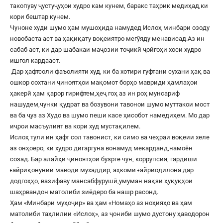
такопуву ҷустуҷуҳои худро кам кунем, баракс таҳрик медиҳад,ки
кори бештар кунем.
Чуноне худи шумо ҳам мушоҳида намудед Ислоҳ минбари озоду
новобаста аст ва ҳақиқату воқеиятро мегӯяду менависад.Аз ин
сабаб аст, ки дар шабакаи маҷозии тоҷикӣ ҷойгоҳи хоси худро
ишғол кардааст.
Дар ҳафтсоли фаъолияти худ, ки ба хотири гуфтани сухани ҳақ ва
ошкор сохтани ҷиноятҳои мақомот борҳо мавриди ҳамлаҳои
ҳакерӣ ҳам қарор гирифтем,ҳеҷ гоҳ аз ин роҳ мунсариф
нашудем,чунки қудрат ва бозувони тавонои шумо муттакои мост
ва ба ҷуз аз Худо ва шумо пеши касе ҳисобот намедиҳем. Мо дар
иҷрои масъулият ва кори худ мустақилем.
Ислоҳ тули ин ҳафт сол тавонист, ки симо ва чеҳраи воқеии хеле
аз онҳоеро, ки худро дигаргуна вонамуд мекарданд,намоён
созад. Бар алайҳи ҷиноятҳои бузрге чун, коррупсия, гардиши
ғайриқонунии маводи мухаддир, аҳкоми ғайриодилона дар
додгоҳҳо, вазифаву мансабфурушӣ,умуман нақзи ҳуқуқҳои
шаҳрвандон матолиби зиёдеро ба нашр расонд.
Ҳам «Минбари муҳоҷир» ва ҳам «Номаҳо аз ноҳияҳо ва ҳам
матолиби таҳлилии «Ислоҳ», аз ҷониби шумо дустону ҳаводорон