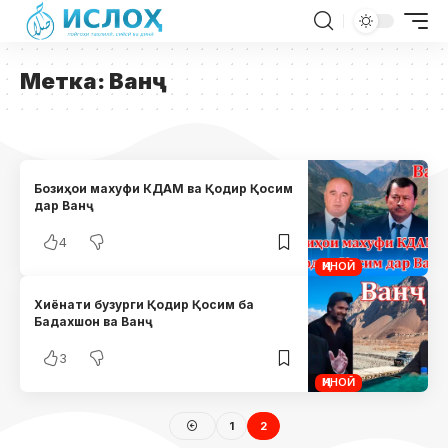
Метка:
Ванҷ
Бозиҳои махуфи КДАМ ва Қодир Қосим
дар Ванҷ
4
ҶИНОӢ
Хиёнати бузурги Қодир Қосим ба
Бадахшон ва Ванҷ
3
ҶИНОӢ
1
2