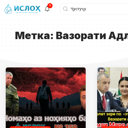
9
Метка:
Вазорати Ад