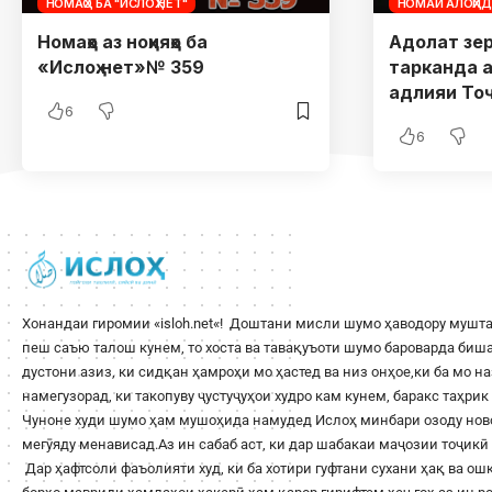
НОМАҲО БА "ИСЛОҲ.НЕТ"
НОМАИ АЛОҲИ
Номаҳо аз ноҳияҳо ба
Адолат зер
«Ислоҳ.нет»№ 359
тарканда а
адлияи То
6
6
Хонандаи гиромии «
isloh.net
«! Доштани мисли шумо ҳаводору мушта
пеш саъю талош кунем, то хоста ва тавақуъоти шумо бароварда би
дустони азиз, ки сидқан ҳамроҳи мо ҳастед ва низ онҳое,ки ба мо н
намегузорад, ки такопуву ҷустуҷуҳои худро кам кунем, баракс таҳри
Чуноне худи шумо ҳам мушоҳида намудед Ислоҳ минбари озоду ново
мегӯяду менависад.Аз ин сабаб аст, ки дар шабакаи маҷозии тоҷикӣ 
Дар ҳафтсоли фаъолияти худ, ки ба хотири гуфтани сухани ҳақ ва о