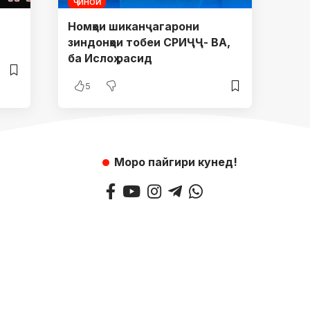
ҶИНОӢ
Номҳои шиканҷагарони
зиндонҳои тобеи СРИҶҶ- ВА,
ба Ислоҳ расид
5
Моро пайгири кунед!