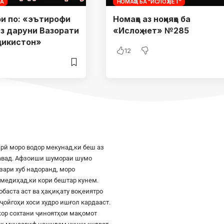
ДА
НОМАҲО БА "ИСЛОҲ.НЕТ"
и по: «эътирофи
Номаҳо аз ноҳияҳо ба
з даруни Вазорати
«Ислоҳ.нет» №285
ҷикистон»
12
рӣ моро водор мекунад,ки беш аз
шавад. Афзоиши шумораи шумо
азари хуб надоранд, моро
к медиҳад,ки кори бештар кунем.
баста аст ва ҳақиқату воқеиятро
ҷойгоҳи хоси худро ишғол кардааст.
шкор сохтани ҷиноятҳои мақомот