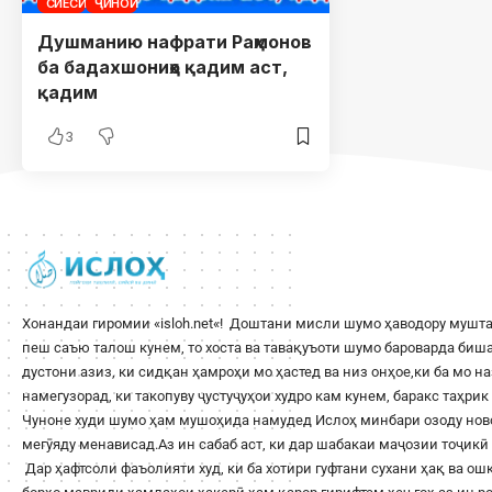
СИЁСӢ
ҶИНОӢ
Душманию нафрати Раҳмонов
ба бадахшониҳо қадим аст,
қадим
3
Хонандаи гиромии «
isloh.net
«! Доштани мисли шумо ҳаводору мушта
пеш саъю талош кунем, то хоста ва тавақуъоти шумо бароварда би
дустони азиз, ки сидқан ҳамроҳи мо ҳастед ва низ онҳое,ки ба мо н
намегузорад, ки такопуву ҷустуҷуҳои худро кам кунем, баракс таҳри
Чуноне худи шумо ҳам мушоҳида намудед Ислоҳ минбари озоду ново
мегӯяду менависад.Аз ин сабаб аст, ки дар шабакаи маҷозии тоҷикӣ 
Дар ҳафтсоли фаъолияти худ, ки ба хотири гуфтани сухани ҳақ ва о