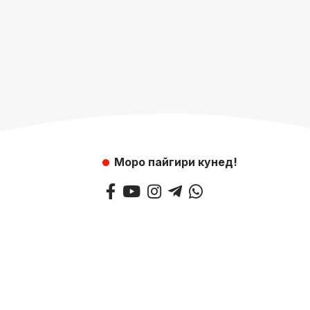
Моро пайгири кунед!