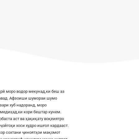
рӣ моро водор мекунад,ки беш аз
шавад. Афзоиши шумораи шумо
азари хуб надоранд, моро
к медиҳад,ки кори бештар кунем.
баста аст ва ҳақиқату воқеиятро
ҷойгоҳи хоси худро ишғол кардааст.
шкор сохтани ҷиноятҳои мақомот