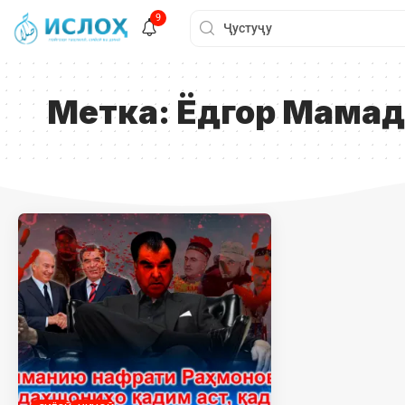
9
Метка:
Ёдгор Мама