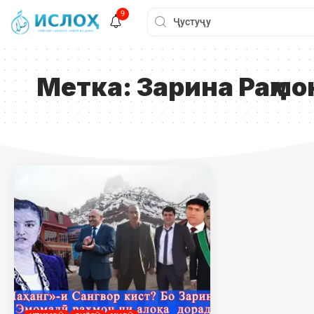
9
Метка:
Зарина Раҳмо