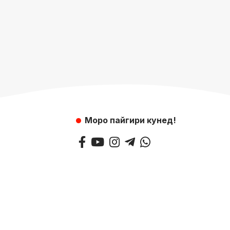
Моро пайгири кунед!