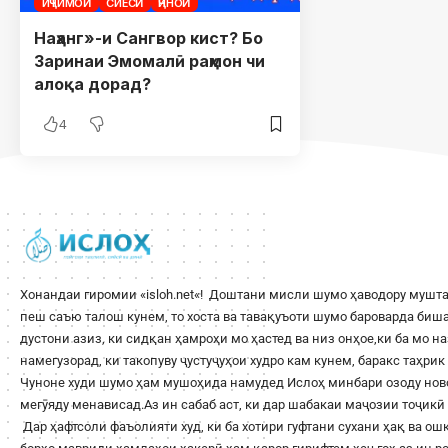
ИҶТИМОӢ
СИЁСӢ
ҶИНОӢ
Наҳанг»-и Сангвор кист? Бо
Заринаи Эмомалӣ раҳмон чи
алоқа дорад?
4
Хонандаи гиромии «
isloh.net
«! Доштани мисли шумо ҳаводору мушта
пеш саъю талош кунем, то хоста ва тавақуъоти шумо бароварда би
дустони азиз, ки сидқан ҳамроҳи мо ҳастед ва низ онҳое,ки ба мо н
намегузорад, ки такопуву ҷустуҷуҳои худро кам кунем, баракс таҳри
Чуноне худи шумо ҳам мушоҳида намудед Ислоҳ минбари озоду ново
мегӯяду менависад.Аз ин сабаб аст, ки дар шабакаи маҷозии тоҷикӣ 
Дар ҳафтсоли фаъолияти худ, ки ба хотири гуфтани сухани ҳақ ва о