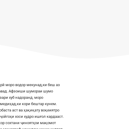
рӣ моро водор мекунад,ки беш аз
шавад. Афзоиши шумораи шумо
азари хуб надоранд, моро
к медиҳад,ки кори бештар кунем.
баста аст ва ҳақиқату воқеиятро
ҷойгоҳи хоси худро ишғол кардааст.
шкор сохтани ҷиноятҳои мақомот