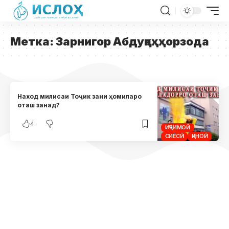
Метка:
Зарнигор Абдуқаҳҳорзода
Наход милисаи Тоҷик зани ҳомиларо
оташ занад?
4
ИҶТИМОӢ
СИЁСӢ
ҶИНОӢ