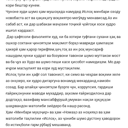
кори бештар кунем.
Чуноне худи шумо ҳам мушоҳида намудед Ислоҳ минбари озоду
новобаста аст ва ҳақиқату воқеиятро мегӯяду менависад.Аз ин
сабаб аст, ки дар шабакаи маҷозии тоҷикӣ ҷойгоҳи хоси худро
ишғол кардааст.
Дар ҳафтсоли фаъолияти худ, ки ба хотири гуфтани сухани ҳақ ва
ошкор сохтани ҷиноятҳои мақомот борҳо мавриди ҳамлаҳои
ҳакерӣ ҳам қарор гирифтем,ҳеҷ гоҳ аз ин роҳ мунсариф
нашудем,чунки қудрат ва бозувони тавонои шумо муттакои мост
ва ба ҷуз аз Худо ва шумо пеши касе ҳисобот намедиҳем. Мо дар
иҷрои масъулият ва кори худ мустақилем.
Ислоҳ тули ин ҳафт сол тавонист, ки симо ва чеҳраи воқеии хеле
аз онҳоеро, ки худро дигаргуна вонамуд мекарданд,намоён
созад. Бар алайҳи ҷиноятҳои бузрге чун, коррупсия, гардиши
ғайриқонунии маводи мухаддир, аҳкоми ғайриодилона дар
додгоҳҳо, вазифаву мансабфурушӣ,умуман нақзи ҳуқуқҳои
шаҳрвандон матолиби зиёдеро ба нашр расонд.
Ҳам «Минбари муҳоҷир» ва ҳам «Номаҳо аз ноҳияҳо ва ҳам
матолиби таҳлилии «Ислоҳ», аз ҷониби шумо дустону ҳаводорон
бо истиқболи гарм рӯбарӯ мешаванд.