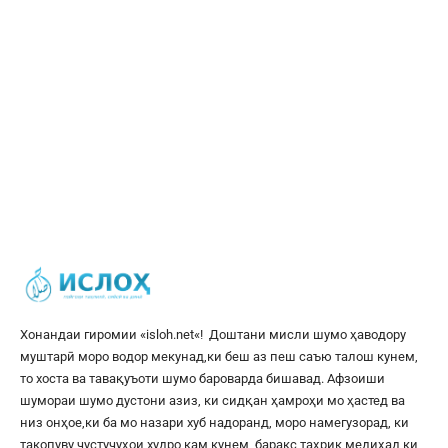
Хонандаи гиромии «
isloh.net
«! Доштани мисли шумо ҳаводору
муштарӣ моро водор мекунад,ки беш аз пеш саъю талош кунем,
то хоста ва тавақуъоти шумо бароварда бишавад. Афзоиши
шумораи шумо дустони азиз, ки сидқан ҳамроҳи мо ҳастед ва
низ онҳое,ки ба мо назари хуб надоранд, моро намегузорад, ки
такопуву ҷустуҷуҳои худро кам кунем, баракс таҳрик медиҳад,ки