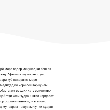
рӣ моро водор мекунад,ки беш аз
шавад. Афзоиши шумораи шумо
азари хуб надоранд, моро
к медиҳад,ки кори бештар кунем.
баста аст ва ҳақиқату воқеиятро
ҷойгоҳи хоси худро ишғол кардааст.
шкор сохтани ҷиноятҳои мақомот
роҳ мунсариф нашудем,чунки қудрат