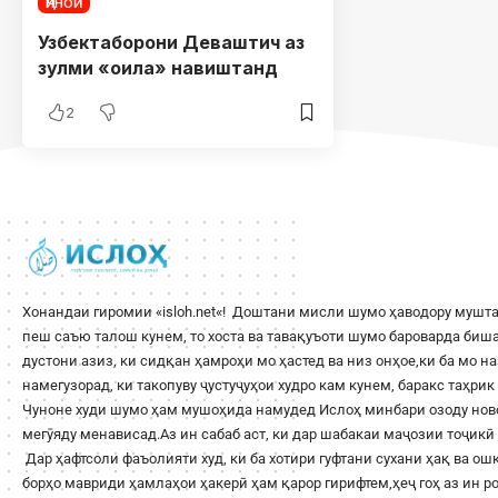
ҶИНОӢ
Узбектаборони Деваштич аз
зулми «оила» навиштанд
2
Хонандаи гиромии «
isloh.net
«! Доштани мисли шумо ҳаводору мушта
пеш саъю талош кунем, то хоста ва тавақуъоти шумо бароварда би
дустони азиз, ки сидқан ҳамроҳи мо ҳастед ва низ онҳое,ки ба мо н
намегузорад, ки такопуву ҷустуҷуҳои худро кам кунем, баракс таҳри
Чуноне худи шумо ҳам мушоҳида намудед Ислоҳ минбари озоду ново
мегӯяду менависад.Аз ин сабаб аст, ки дар шабакаи маҷозии тоҷикӣ 
Дар ҳафтсоли фаъолияти худ, ки ба хотири гуфтани сухани ҳақ ва о
борҳо мавриди ҳамлаҳои ҳакерӣ ҳам қарор гирифтем,ҳеҷ гоҳ аз ин 