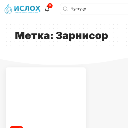
9
Метка:
Зарнисор