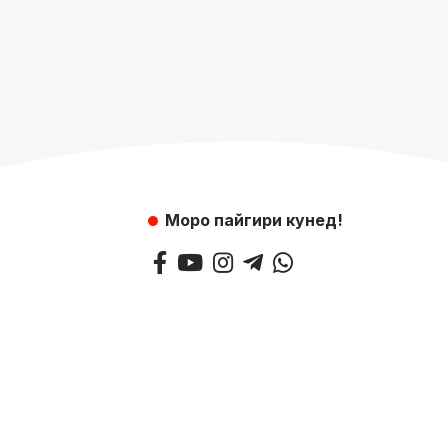
Моро пайгири кунед!