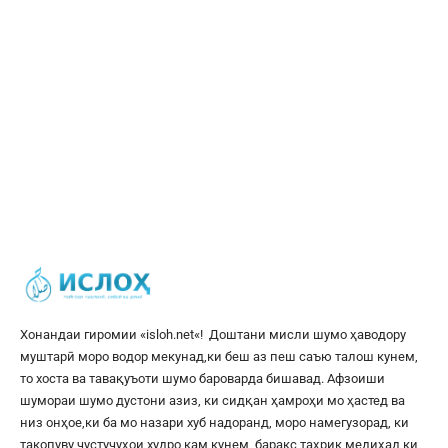
Хонандаи гиромии «
isloh.net
«! Доштани мисли шумо ҳаводору
муштарӣ моро водор мекунад,ки беш аз пеш саъю талош кунем,
то хоста ва тавақуъоти шумо бароварда бишавад. Афзоиши
шумораи шумо дустони азиз, ки сидқан ҳамроҳи мо ҳастед ва
низ онҳое,ки ба мо назари хуб надоранд, моро намегузорад, ки
такопуву ҷустуҷуҳои худро кам кунем, баракс таҳрик медиҳад,ки