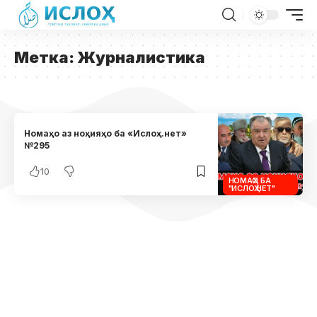
Метка:
Журналистика
Номаҳо аз ноҳияҳо ба «Ислоҳ.нет»
№295
10
НОМАҲО БА
"ИСЛОҲ.НЕТ"