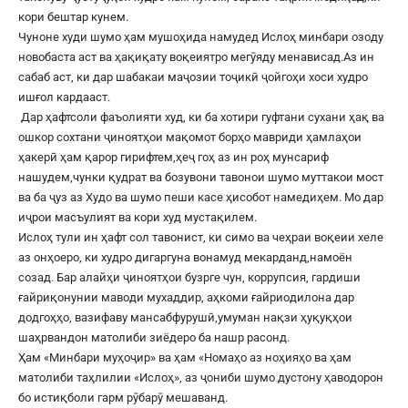
кори бештар кунем.
Чуноне худи шумо ҳам мушоҳида намудед Ислоҳ минбари озоду
новобаста аст ва ҳақиқату воқеиятро мегӯяду менависад.Аз ин
сабаб аст, ки дар шабакаи маҷозии тоҷикӣ ҷойгоҳи хоси худро
ишғол кардааст.
Дар ҳафтсоли фаъолияти худ, ки ба хотири гуфтани сухани ҳақ ва
ошкор сохтани ҷиноятҳои мақомот борҳо мавриди ҳамлаҳои
ҳакерӣ ҳам қарор гирифтем,ҳеҷ гоҳ аз ин роҳ мунсариф
нашудем,чунки қудрат ва бозувони тавонои шумо муттакои мост
ва ба ҷуз аз Худо ва шумо пеши касе ҳисобот намедиҳем. Мо дар
иҷрои масъулият ва кори худ мустақилем.
Ислоҳ тули ин ҳафт сол тавонист, ки симо ва чеҳраи воқеии хеле
аз онҳоеро, ки худро дигаргуна вонамуд мекарданд,намоён
созад. Бар алайҳи ҷиноятҳои бузрге чун, коррупсия, гардиши
ғайриқонунии маводи мухаддир, аҳкоми ғайриодилона дар
додгоҳҳо, вазифаву мансабфурушӣ,умуман нақзи ҳуқуқҳои
шаҳрвандон матолиби зиёдеро ба нашр расонд.
Ҳам «Минбари муҳоҷир» ва ҳам «Номаҳо аз ноҳияҳо ва ҳам
матолиби таҳлилии «Ислоҳ», аз ҷониби шумо дустону ҳаводорон
бо истиқболи гарм рӯбарӯ мешаванд.