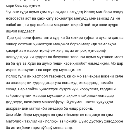
кори бештар кунем.
Чуноне худи шумо ҳам мушоҳида намудед Ислоҳ минбари озоду
новобаста аст ва ҳақиқату воқеиятро мегӯяду менависад.Аз ин
сабаб аст, ки дар шабакаи маҷозии тоҷикӣ ҷойгоҳи хоси худро
ишғол кардааст.
Дар ҳафтсоли фаъолияти худ, ки ба хотири гуфтани сухани ҳақ ва
ошкор сохтани ҷиноятҳои мақомот борҳо мавриди ҳамлаҳои
ҳакерӣ ҳам қарор гирифтем,ҳеҷ гоҳ аз ин роҳ мунсариф
нашудем,чунки қудрат ва бозувони тавонои шумо муттакои мост
ва ба ҷуз аз Худо ва шумо пеши касе ҳисобот намедиҳем. Мо дар
иҷрои масъулият ва кори худ мустақилем.
Ислоҳ тули ин ҳафт сол тавонист, ки симо ва чеҳраи воқеии хеле
аз онҳоеро, ки худро дигаргуна вонамуд мекарданд,намоён
созад. Бар алайҳи ҷиноятҳои бузрге чун, коррупсия, гардиши
ғайриқонунии маводи мухаддир, аҳкоми ғайриодилона дар
додгоҳҳо, вазифаву мансабфурушӣ,умуман нақзи ҳуқуқҳои
шаҳрвандон матолиби зиёдеро ба нашр расонд.
Ҳам «Минбари муҳоҷир» ва ҳам «Номаҳо аз ноҳияҳо ва ҳам
матолиби таҳлилии «Ислоҳ», аз ҷониби шумо дустону ҳаводорон
бо истиқболи гарм рӯбарӯ мешаванд.