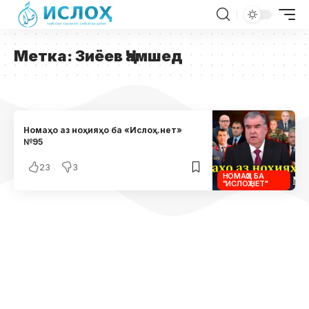
Метка:
Зиёев Ҷамшед
Номаҳо аз ноҳияҳо ба «Ислоҳ.нет»
№95
23
3
НОМАҲО БА
"ИСЛОҲ.НЕТ"