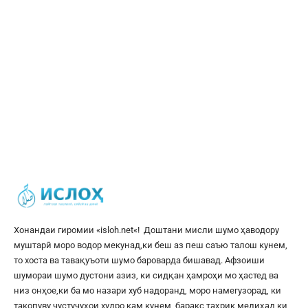
Хонандаи гиромии «
isloh.net
«! Доштани мисли шумо ҳаводору
муштарӣ моро водор мекунад,ки беш аз пеш саъю талош кунем,
то хоста ва тавақуъоти шумо бароварда бишавад. Афзоиши
шумораи шумо дустони азиз, ки сидқан ҳамроҳи мо ҳастед ва
низ онҳое,ки ба мо назари хуб надоранд, моро намегузорад, ки
такопуву ҷустуҷуҳои худро кам кунем, баракс таҳрик медиҳад,ки