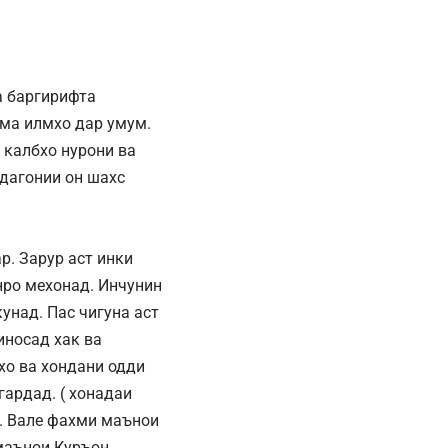
а баргирифта
ама илмхо дар умум.
 калбхо нурони ва
дагонии он шахс
р. Зарур аст инки
нро мехонад. Инчунин
унад. Пас чигуна аст
иносад хак ва
хо ва хондани одди
ардад. ( хонадаи
. Вале фахми маънои
маънои Куръон