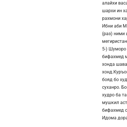
алайхи вас
шархи ин х
рахмони ха
Ибни аби М
(раз) ними
мегиристан
5-) Шуморо
бифахмед м
хонда шава
хонд.Куръо
бояд бо ху
суханро. Б
худро ба т
мушкил аст
бифахмед 
Идома дор