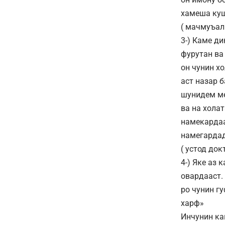
хамеша куш
( мачмуъал
3-) Каме ди
фурутан ва
он чунин х
аст назар 
шунидем ме
ва на хола
намекардаа
намегардад
( устод док
4-) Яке аз
овардааст.
ро чунин г
харф»
Инчунин ка