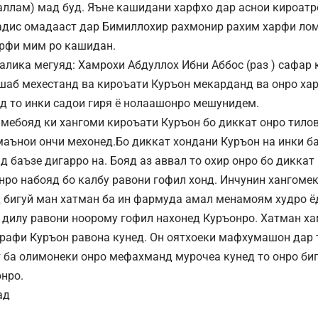
аллам) мад буд. Яъне кашидани харфхо дар аснои кироатро
адис омадааст дар Бимиллохир рахмонир рахим харфи лом
рфи мим ро кашидан.
алика мегуяд: Хамрохи Абдуллох Ибни Аббос (раз ) сафар 
 шаб мехестанд ва кироъати Куръон мекарданд ва онро ха
д то инки садои гиря ё нолаашонро мешунидем.
 мебояд ки хангоми кироъати Куръон бо диккат онро тилов
аънои ончи мехонед.Бо диккат хондани Куръон на инки б
д баъзе дигарро на. Бояд аз аввал то охир онро бо диккат
нро набояд бо калбу равони гофил хонд. Инчунин хангоме
д бигуй ман хатман ба ин фармуда амал менамоям худро ё
о дилу равони ноорому гофил нахонед Куръонро. Хатман х
арафи Куръон равона кунед. Он оятхоеки мафхумашон дар
 ба олимонеки онро мефахманд мурочеа кунед то онро биг
онро.
ад