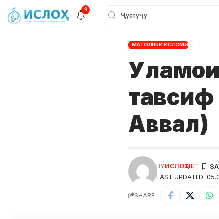
9
МАТОЛИБИ ИСЛОМӢ
Уламои
тавсиф
Аввал)
BY
ИСЛОҲ НЕТ
LAST UPDATED: 05.0
SHARE