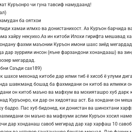
ат Куръонро чи гуна тавсиф намудаанд!
ал)
 намудан ба оятхои
лиди хамаи илмхо ва донистанихост. Аз Куръон барчида в
ма хайру некуихо.Аз ин китоби Илохи гирифта мешавад х
хондану фахми маъонии Куръон имони шахс зиёд мегардад
а дар зуррияи инсон (яъне фарзандони хонандааш) ва зин
розер мегардад.
Ибни Саъди сах189)
ик шахсе мехонад китобе дар илми тиб ё хисоб ё улуми дига
нда шавкманд бошад ба фахмидани он китоб ва илмеки о
ндани он китоб маъно ва мафхум ва мохияташро хуб дарк к
над Куръонро, ки дар он хидояташ аст. Ба хондани он меш
ку бадро. Пас хуб бидонед, ки донистан ва шинохтани харф
фахмидани он маъно ва мафхуми аслии Куръон хосил намег
рчи дар хонданаш савоб мегирад дар хар харфаш 10 савоб
овари ва устувор гаштанашро бештар мекнад. Дар фахми 