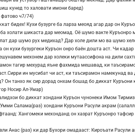
иш кунед то халовати имони баред)
 фатово ч7/74)
ккат бидех! Кухи бузурге ба ларза меояд агар дар он Куръ
 ба холати шикаста дар меомад. Оё шумо вакте Куръонро 
олат дар шумо рух медихад? Дар холе дили мо ва шумо хело
ба он кухи бузургеки Куръон онро баён дошта аст. Чи када
шунавем мехонем дар холеки мутаассифона на дили сахт
тамон тагир мехурад яъне фахмида мешавад, ки таъсирам
ст.Сирри ин мусибат чи аст, ки таъсирамон намекунад ва
? Он танхо як сир дорад онхам бошад бо диккат Куръони
тор Носир Ал-Умар)
 калидхои бо диккат хондани Куръон чунонеки Имом Тирмиз
 Умми Салама(раз) хондани Куръони Расули акрам (салалл
уфтаанд: Хангомеки мехонданд он хазрат Куръонро тафсир
вли Анас (раз) ки дар Бухори омадааст: Кироъати Расули 