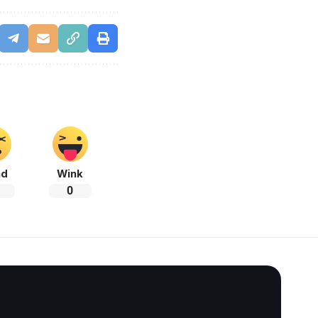
ad
Wink
0