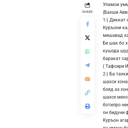
Уламои умм
(Бахши Авв
SHARE
1-) Диккат
Куръони ка
мешавад ха
Бе шак бо 
кушода шуд
баракат са
( Тафсири 
2-) Ба тахк
шахси хона
бояд аз хо
шахсе мехо
ботилро не
он бидуни 
Куръон ага
он имону б