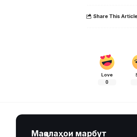
Share This Articl
Love
0
Мақолаҳои марбут