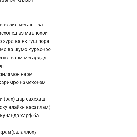
он нозил мегашт ва
мехонед аз маънохои
 хурд ва як гуш пора
р мо ва шумо Куръонро
и мо нарм мегардад
он
 диламон нарм
 каримро намехонем.
и (рах) дар сахехаш
оху алайхи васаллам)
 кунанда харф ба
акрам(салаллоху