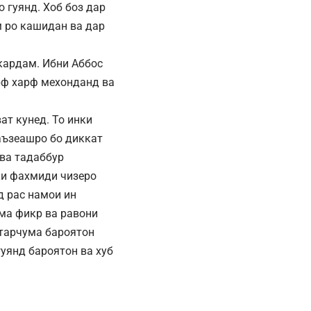
 гуянд. Хоб боз дар
 ро кашидан ва дар
кардам. Ибни Аббос
рф харф мехонданд ва
ат кунед. То инки
аъзеашро бо диккат
 ва тадаббур
ки фахмиди чизеро
д рас намои ин
ама фикр ва равони
 тарчума бароятон
уянд бароятон ва хуб