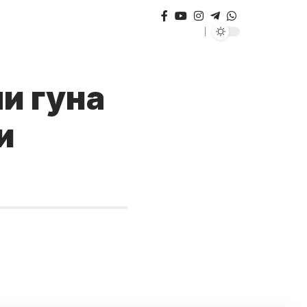
и гуна
и