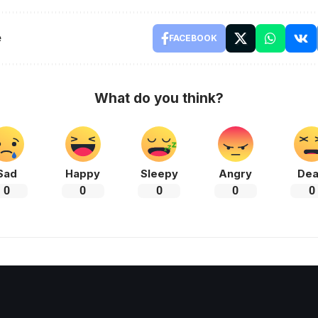
e
FACEBOOK
What do you think?
Sad
Happy
Sleepy
Angry
De
0
0
0
0
0