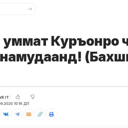
 уммат Куръонро ч
 намудаанд! (Бахш
9.2020 10:16 ДП